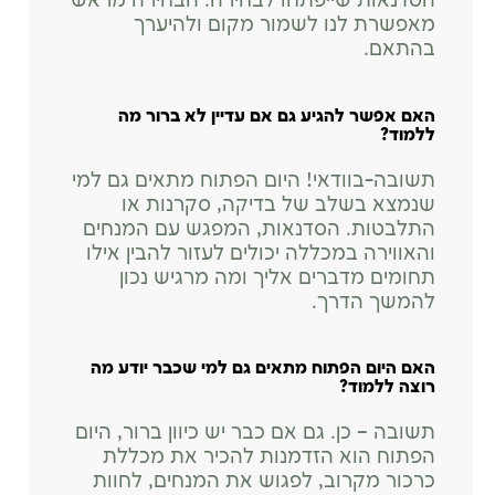
הסדנאות שייפתחו לבחירה. הבחירה מראש
18:30-19:45
מאפשרת לנו לשמור מקום ולהיערך
בהתאם.
דיקור מעשי
18:30-19:45
האם אפשר להגיע גם אם עדיין לא ברור מה
ללמוד?
תשובה
-בוודאי! היום הפתוח מתאים גם למי
שיאצו
שנמצא בשלב של בדיקה, סקרנות או
18:30-19:45
התלבטות. הסדנאות, המפגש עם המנחים
והאווירה במכללה יכולים לעזור להבין אילו
תחומים מדברים אליך ומה מרגיש נכון
יוגה תרפיה
להמשך הדרך.
18:30-19:45
האם היום הפתוח מתאים גם למי שכבר יודע מה
NLP Practitioner
רוצה ללמוד?
18:30-19:45
תשובה
– כן. גם אם כבר יש כיוון ברור, היום
הפתוח הוא הזדמנות להכיר את מכללת
כרכור מקרוב, לפגוש את המנחים, לחוות
נטורופתיה-תזונה טבעית