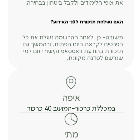
את אופי הלימודים ולקבל ביטחון בבחירה.
18:30-19:45
האם נשלחת תזכורת לפני האירוע?
דולות-חכמה נשית בשער הלידה
18:30-19:45
תשובה
– כן. לאחר ההרשמה נשלח את כל
הפרטים לקראת היום הפתוח, ובהמשך גם
תזכורת בהודעת וואטסאפ וקישורי זום למי
ארומתרפיה
שנרשם לסדנה מקוונת.
18:30-19:45
פסיכותרפיה גופנית
18:30-20:00
איפה
במכללת כרכור-המושב 40 כרכור
עיסוי רפואי הוליסטי
20:15-21:30
מתי
קונסטלציה משפחתית