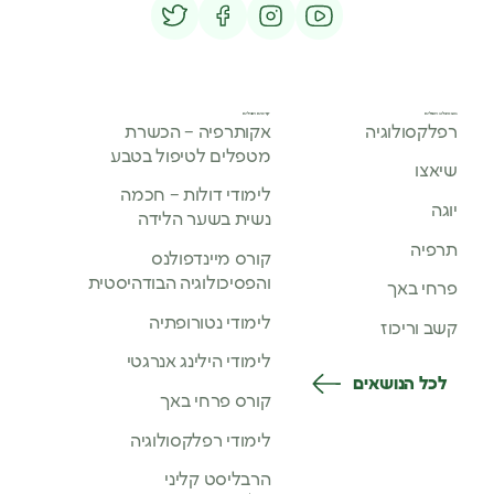
נושאי בלוג מובילים
קורסים מובילים
רפלקסולוגיה
אקותרפיה – הכשרת
מטפלים לטיפול בטבע
שיאצו
לימודי דולות – חכמה
יוגה
נשית בשער הלידה
תרפיה
קורס מיינדפולנס
והפסיכולוגיה הבודהיסטית
פרחי באך
לימודי נטורופתיה
קשב וריכוז
לימודי הילינג אנרגטי
לכל הנושאים
קורס פרחי באך
לימודי רפלקסולוגיה
הרבליסט קליני