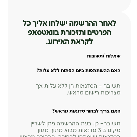
16:45-18:00
לאחר ההרשמה ישלחו אליך כל
הנחיית קבוצות
16:45-18:00
הפרטים ותזכורת בוואטסאפ
לקראת האירוע.
הרבליסט קליני-צמחי מרפא
שאלות /תשובות
16:45-18:00
האם ההשתתפות ביום הפתוח ללא עלות?
התזונה החדשה (מקוון בזום)
16:45-18:00
תשובה
– הסדנאות הן ללא עלות אך
מצריכות רישום מראש.
כתיבה יצירתית טיפולית (מקוון בזום)
האם צריך לבחור סדנאות מראש?
18:00-19:30
תשובה
– כן. בעת ההרשמה ניתן לשריין
מקום ב 3 סדנאות מבוא מתוך מגוון
התמקדות