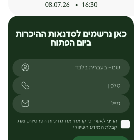
20:15-21:30
08.07.26
16:30
מיקוסופיה-חכמת הפטריות
כאן נרשמים לסדנאות ההיכרות
20:15-21:30
ביום הפתוח
פסיכותרפיה טרנספרסונלית
20:15-21:30
שם
טלפון
רפלקסולוגיה
20:15-21:30
מייל
ליקוט צמחים וצמחי מרפא
20:15-21:30
הריני לאשר כי קראתי את
מדיניות הפרטיות
, ואת
קבלת המידע השיווקי
שילוב אומנויות בטיפול והנחיה