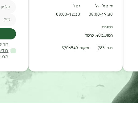
טלפון
ימים א’ - ה’
יום ו’
08:00-12:30
08:00-19:30
מייל
כתובת
המושב 40, כרכור
הרינ
ת.ד
783
מיקוד
3706940
מדינ
המיד