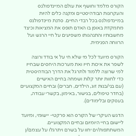
הקורס מלמד וחושף את עולם המיינדפולנס
והעקרונות הבודהיסטיים ומקנה כלים להיות
במיינדפולנס בכל רבדי החיים. סדנת מיינדפולנס
מתמקדת באופן בו האדם תופס את המציאות וכיצד
מחשבותיו והתנהגותו משפיעים על חיי הרגש ועל
הרווחה הפנימית.
הקורס מיועד לכל מי שלא חי על אי בודד ורוצה
לשפר את איכות חייו ואת מערכות היחסים שבחייו
למי שרוצה ללמוד ולתרגל את הדרך הבודהיסטית
כדי לחוות יותר קלוּת ושמחה בחיים האישיים
(עם בני/בנות זוג, הילדים, חברים) ובחיים המקצועיים
(בחדר טיפולים, בגישור, באימון, בקשרי עבודה,
בעסקים ובלימודים).
הדגש העיקרי של הקורס הוא פרקטי- יישומי, ומיועד
ליישום בחיי היומיום ובחיים המקצועיים.
המשתתפות/ים יחוו על בשרם ויתרגלו על עצמם/ן