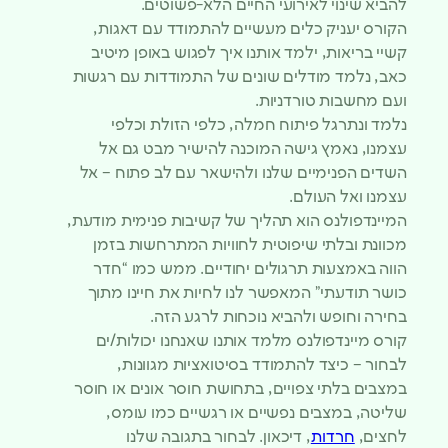
להביא שינוי לאירועי החיים הלא-פשוטים.
הקורס יעניק כלים מעשיים להתמודד עם דאגות,
קשיי בריאות, ילמד אותנו איך לפגוש באופן מיטיב
כאב, נלמד מודלים שונים של התמודדות עם רגשות
ועם מחשבות טורדניות.
נלמד ונתרגל פיתוח חמלה, כלפי הזולת וכלפי
עצמנו, נאמץ גישה המוכנה להישיר מבט גם אל
השדים הפנימיים שלנו ולהישאר עם לב פתוח – אל
עצמנו ואל העולם.
המיינדפולנס הוא תהליך של קשיבות פנימית מודעת,
מכוונת ובלתי שיפוטית לחוויות המתרחשות בזמן
הווה באמצעות תרגולים יחודיים. ממש כמו “חדר
כושר תודעתי” המאפשר לנו לחיות את חיינו מתוך
בחירה וחופש ולהביא נוכחות לרגע הזה.
קורס מיינדפולנס מלמד אותנו שאנחנו יכולות/ים
לבחור – כיצד להתמודד בסיטואציות מגוונות,
במצבים בלתי צפויים, בתחושת חוסר אונים או חוסר
שליטה, במצבים נפשיים או רגשיים כמו עומס,
לחצים,
חרדות
, דיכאון. לבחור בתגובה שלנו