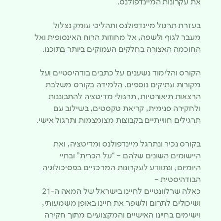
את עקרונות המיינדפולנס.
בעזרת תרגול מיינדפולנס ותהליכי עומק נצלול
מעבר לגוף ולשפה, אל מחוזות הרוח האינסופית ואל
החוכמה האצורה בחלקים העמוקים ביותר בתוכנו.
הקורס והלימוד נשענים על כתבים בודהיסטיים ועל
מקורות עתיקים נוספים. הלמידה בקורס משלבת
הרצאות תיאורטיות, תרגולי מדיטציה להתבוננות
ולחקירה פנימית, קריאת טקסטים, בשילוב עם
תרגילים חווייתיים בקבוצות מצומצמות ותרגול אישי.
בקורס נכיר ונתרגל מיינדפולנס ומדיטציה, ואת
היישומים השונים שלהם – “על הכרית” ובחיי
היומיום, ונתוודע לעקרונות המרכזיים בפסיכולוגיה
הבודהיסטית –
כאלה שרלוונטיים לחיינו בישראל של המאה ה-21
ושיכולים לתרום ולשפר את חיינו באופן משמעותי,
וישימים בחיינו האישיים והמקצועיים מתוך חקירה