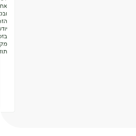
אחד
ובמ
הזה
יוד
בזכ
מקי
תוד