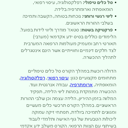
סל כלים טיפולי:
רפלקסולוגיה, עיסוי רפואי,
הומאופתיה וארומתרפיה בלידה.
ליווי רגשי ורוחני:
נוכחות בטוחה, הקשבה ותמיכה
בשלבי ההורות הראשונים.
פרקטיקה בשטח:
סטאז’ מודרך וליווי לידות בפועל.
הלימודים כוללים בסיס ידע אקדמאי (מערבי)
תאורטי רחב ומעמיק מעולמות הרפואה המערבית
לצד חלקים דינמיים וחווייתיים אשר הינם אינטגרלים
לתהליך ההכשרה.
הדולה רוכשת במהלך הקורס סל כלים טיפוליים
מתחומים מקצועיים כגון:
עיסוי רפואי
,
רפלקסולוגיה
,
הומאופתיה,
ארומתרפיה
, עבודה אנרגטית ועוד.
ההכשרה מתמקדת במהות ליווי הלידה, תפקיד
המלווה בזמן ההיריון, הלידה עצמה וכן שלבי ההורות
הראשוניים. במהלך הקורס תרכשי כלים מעשיים
ומגוונים לתמיכה ביולדת, תפתחי זיקה עמוקה
ליכולות הטבעיות של גוף האישה ותלמדי לעבוד
בשיתוף עם הצוות הרפואי. הקורס משלב ידע אקדמי