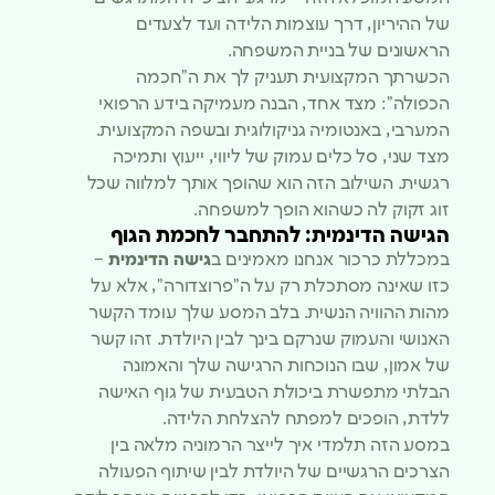
של ההיריון, דרך עוצמות הלידה ועד לצעדים
הראשונים של בניית המשפחה.
הכשרתך המקצועית תעניק לך את ה”חכמה
הכפולה”: מצד אחד, הבנה מעמיקה בידע הרפואי
המערבי, באנטומיה גניקולוגית ובשפה המקצועית.
מצד שני, סל כלים עמוק של ליווי, ייעוץ ותמיכה
רגשית. השילוב הזה הוא שהופך אותך למלווה שכל
זוג זקוק לה כשהוא הופך למשפחה.
הגישה הדינמית: להתחבר לחכמת הגוף
במכללת כרכור אנחנו מאמינים ב
גישה הדינמית
–
כזו שאינה מסתכלת רק על ה”פרוצדורה”, אלא על
מהות ההוויה הנשית. בלב המסע שלך עומד הקשר
האנושי והעמוק שנרקם בינך לבין היולדת. זהו קשר
של אמון, שבו הנוכחות הרגישה שלך והאמונה
הבלתי מתפשרת ביכולת הטבעית של גוף האישה
ללדת, הופכים למפתח להצלחת הלידה.
במסע הזה תלמדי איך לייצר הרמוניה מלאה בין
הצרכים הרגשיים של היולדת לבין שיתוף הפעולה