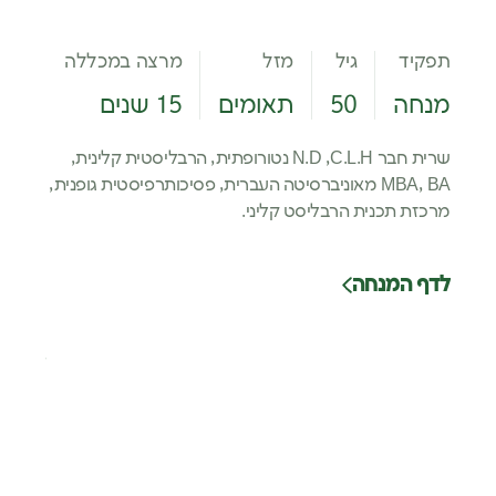
תפקיד
גיל
מזל
מרצה במכללה
תפקיד
מנחה
50
תאומים
15 שנים
מנחה
שרית חבר N.D ,C.L.H נטורופתית, הרבליסטית קלינית,
הרבליס
MBA, BA מאוניברסיטה העברית, פסיכותרפיסטית גופנית,
מטפלת 
מרכזת תכנית הרבליסט קליני.
תזונה, 
מנחה ק
ורוקחו
לדף המנחה
מלמדת 
חוקרת 
לדף ה