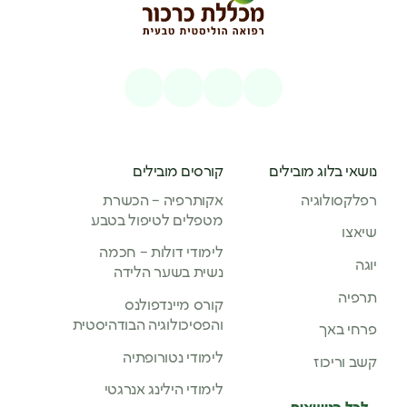
נושאי בלוג מובילים
קורסים מובילים
רפלקסולוגיה
אקותרפיה – הכשרת
מטפלים לטיפול בטבע
שיאצו
לימודי דולות – חכמה
יוגה
נשית בשער הלידה
תרפיה
קורס מיינדפולנס
והפסיכולוגיה הבודהיסטית
פרחי באך
לימודי נטורופתיה
קשב וריכוז
לימודי הילינג אנרגטי