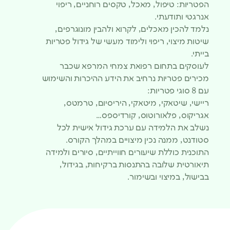
הפטריות: טיפול, מאכל, טקסים רוחניים, ריפוי
אנרגטי ותודעתי.
נלמד להכין מאכלים, לקרוא ולהבין מונוגרפים,
שיטות מיצוי, ריפוי ולימוד מעשי של גידול פטריות
בייתי.
לעוסקים בתחום רפואת צמחי המרפא שכבר
מכירים פטריות נרחיב את הידע ההיכרות והשימוש
עם 8 סוגי פטריות:
ריישי, שיטאקי, מיטאקי, היריסיום, טרמטס,
אגריקוס, פלאורוטוס, קורדיספס…
נשלב את הלמידה עם ערכת גידול אישית לכל
סטודנט, ממנה נכין מיצויים במהלך הקורס.
התוכנית כוללת שיעורים חווייתיים, סיורים ולמידה
תיאורטית שלובה בהתנסות ברקיחות, בגידול,
בבישול, במיצוי ובשימור.