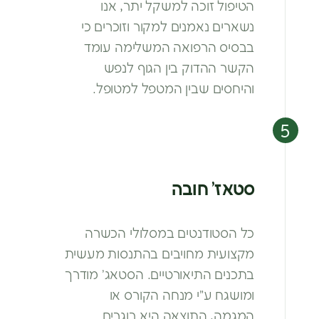
הטיפול
זוכה למשקל יתר, אנו
נשארים נאמנים
למקור וזוכרים כי
בבסיס הרפואה
המשלימה עומד
הקשר ההדוק בין הגוף
לנפש
והיחסים שבין המטפל למטופל.
סטאז’ חובה
כל הסטודנטים במסלולי הכשרה
מקצועית מחויבים בהתנסות מעשית
בתכנים התיאורטיים. הסטאג’
מודרך
ומושגח ע”י מנחה הקורס או
המגמה,
התוצאה היא בוגרים