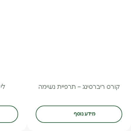
קורס ריברסינג – תרפיית נשימה
לימודי 
מידע נוסף