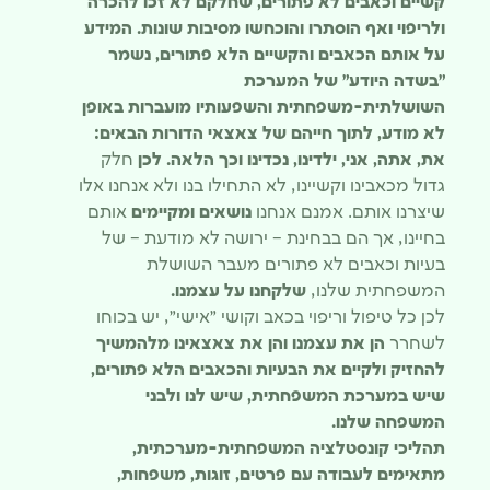
קשיים וכאבים לא פתורים, שחלקם לא זכו להכרה
ולריפוי ואף הוסתרו והוכחשו מסיבות שונות. המידע
על אותם הכאבים והקשיים הלא פתורים, נשמר
״בשדה היודע״ של המערכת
השושלתית-משפחתית והשפעותיו מועברות באופן
לא מודע, לתוך חייהם של צאצאי הדורות הבאים:
את, אתה, אני, ילדינו, נכדינו וכך הלאה. לכן
חלק
גדול מכאבינו וקשיינו, לא התחילו בנו ולא אנחנו אלו
שיצרנו אותם. אמנם אנחנו
נושאים ומקיימים
אותם
בחיינו, אך הם בבחינת – ירושה לא מודעת – של
בעיות וכאבים לא פתורים מעבר השושלת
המשפחתית שלנו,
שלקחנו על עצמנו.
לכן כל טיפול וריפוי בכאב וקושי ״אישי״, יש בכוחו
לשחרר
הן את עצמנו והן את צאצאינו מלהמשיך
להחזיק ולקיים את הבעיות והכאבים הלא פתורים,
שיש במערכת המשפחתית, שיש לנו ולבני
המשפחה שלנו.
תהליכי קונסטלציה המשפחתית-מערכתית,
מתאימים לעבודה עם פרטים, זוגות, משפחות,