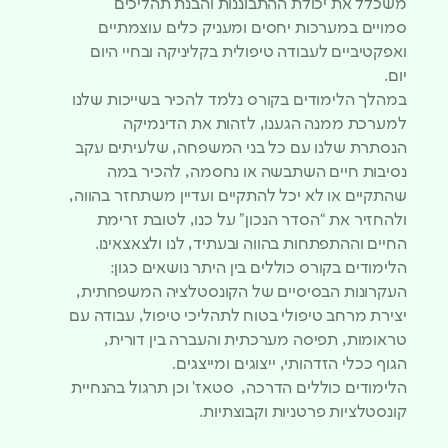
משכלל את יכולת ההתבוננות והבנת תהליכים
סמויים במערכות יחסים ומעניק כלים עוצמתיים
ואפקטיביים לעבודה טיפולית בקליניקה ובחיי היום
יום.
במהלך הלימודים בקורס נלמד להכיר בשייכות שלנו
למערכת ממנה הגענו, לזהות את הדינמיקה
הנסתרת שלנו עם כל בני המשפחה, שלעיתים עקב
נסיבות חיים השתבשה או נחסמה, להכיר במה
שהתקיים או לא יכל להתקיים ועדיין משתחזר בהווה,
ולהחזיר את “הסדר הנכון” על כנו, לטובת זרימת
החיים וההתפתחות בהווה ובעתיד, לנו ולצאצאינו.
הלימודים בקורס כוללים בין היתר נושאים כגון:
העקרונות הבסיסיים של הקונסטלציה המשפחתית,
יצירת מרחב טיפולי בטוח לתהליכי טיפול, עבודה עם
טראומות, תפיסה מערכתית והעברה בין דורית,
הגוף ככלי הזדהותי, ייצוגים ומייצגים.
הלימודים כוללים הדרכה, סטאז’ וכן תרגול בהנחיית
קונסטלציות פרטניות וקבוצתיות.