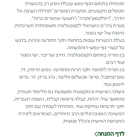
מומחית בתחום הגוף-נפש ובעלת ניסיון רב בהכשרת
מטפלים מקצועיים. מחברת הספרים "תחילת השיבה אל
הדרך, "רפלקסוצ'אקרה" ו"תשעה שיעורים ברוח".
בוגרת ביה"ס הישראלי לקונסטלציה משפחתית מערכתית,
מיסודו של ישי גסטר.
בעלת הכשרות ענפות בתחומי חקר התודעה והרוח, בדגש
על קשרי גוף-נפש-רוח\נשמה.
בין מוריה בתחום הקונסטלציה: מירב שרייבר, ישי גסטר
ועוד רבים.
בין מוריה לתחומי חקר הרוח והתודעה: נסים הרמיין, דר.
טום קמפבל, פרופ' אבשלום אליצור, גרג ברדן, דר. ברוס
ליפטון ועוד.
גישתה האישית והמקצועית מושפעת גם מלימוד מעמיק
וממושך של: יהדות, קבלה ורפואה קבלית, השפה העברית,
חקר תרבויות עתיקות ועוד. מומחית לעבודה עם חוקי
המשיכה האוניברסליים הרב מימדיים, האחראים ליצירת
המציאות האישית והכלל אנושית.
לדף המנחה