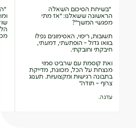
״בשיחת הסיכום השאלה
״הי
הראשונה ששאלנו: ״אז מתי
ומר
מפגשי המשך״?
שול
הלמ
מפג
תשובות, ריפוי, האסימונים נפלו
בוואו גדול - הופתעתי, דמעתי,
חיבקתי וחובקתי.
ואת קוסמת עם שרביט סמוי
מנצחת על הכל, מכוונת, מדייקת
בתבונה רגישות ומקצועיות. תענוג
צרוף - תודה״
עדנה.