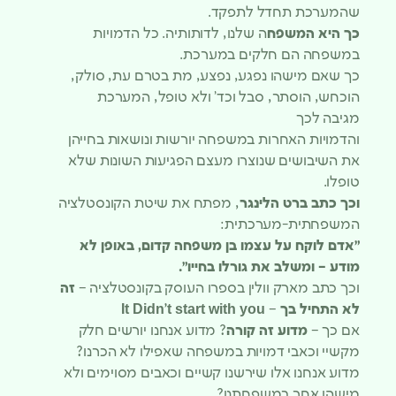
שהמערכת תחדל לתפקד.
כך היא המשפח
ה שלנו, לדותותיה. כל הדמויות
במשפחה הם חלקים במערכת.
כך שאם מישהו נפגע, נפצע, מת בטרם עת, סולק,
הוכחש, הוסתר, סבל וכד’ ולא טופל, המערכת
מגיבה לכך
והדמויות האחרות במשפחה יורשות ונושאות בחייהן
את השיבושים שנוצרו מעצם הפגיעות השונות שלא
טופלו.
וכך כתב ברט הלינגר
, מפתח את שיטת הקונסטלציה
המשפחתית-מערכתית:
״אדם לוקח על עצמו בן משפחה קדום, באופן לא
מודע – ומשלב את גורלו בחייו״.
וכך כתב מארק וולין בספרו העוסק בקונסטלציה –
זה
לא התחיל בך
–
It Didn’t start with you
אם כך –
מדוע זה קורה
? מדוע אנחנו יורשים חלק
מקשיי וכאבי דמויות במשפחה שאפילו לא הכרנו?
מדוע אנחנו אלו שירשנו קשיים וכאבים מסוימים ולא
מישהו אחר במשפחתנו?