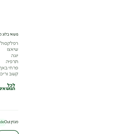
נושאי בלוג מ
רפלקסולוג
שיאצו
יוגה
תרפיה
פרחי באך
קשב וריכו
לכל
הנושאים
מגזין
Out
ide