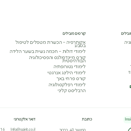
ובילים
קורסים מובילים
יה
אקותרפיה – הכשרת מטפלים לטיפול
בטבע
לימודי דולות – חכמה נשית בשער הלידה
קורס מיינדפולנס והפסיכולוגיה
הבודהיסטית
לימודי נטורופתיה
ז
לימודי הילינג אנרגטי
קורס פרחי באך
לימודי רפלקסולוגיה
הרבליסט קליני
Ins
כתובת
דואר אלקטרוני
716
Info@spirit.co.il
המושב 40, כרכור