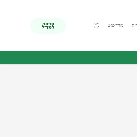
כניסה
צור
ים
פודקאסט
למודל
קשר