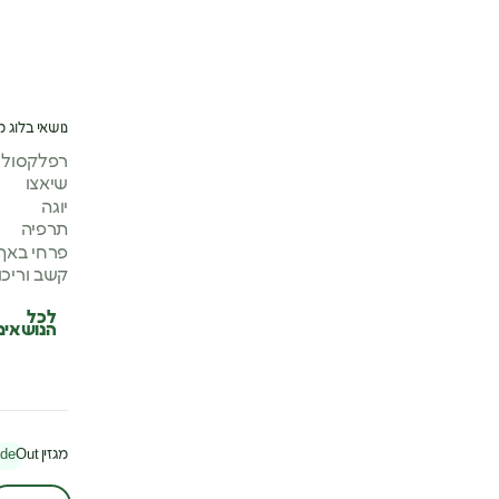
נושאי בלוג מ
רפלקסולוג
שיאצו
יוגה
תרפיה
פרחי באך
קשב וריכו
לכל
הנושאים
מגזין
Out
ide