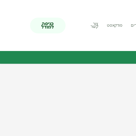
כניסה
צור
ים
פודקאסט
למודל
קשר