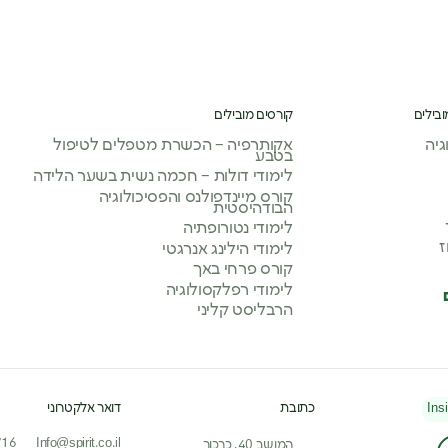
ובילים
קורסים מובילים
יה
אקותרפיה – הכשרת מטפלים לטיפול
בטבע
לימודי דולות – חכמה נשית בשער הלידה
קורס מיינדפולנס והפסיכולוגיה
הבודהיסטית
לימודי נטורופתיה
ז
לימודי הילינג אנרגטי
קורס פרחי באך
לימודי רפלקסולוגיה
הרבליסט קליני
Ins
כתובת
דואר אלקטרוני
716
Info@spirit.co.il
המושב 40, כרכור