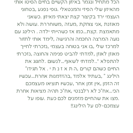
הכל מתחיל ונגמר באיזון הקשיים בחיים הסיטו אותי
מהאיזון שלי הפיזי והמנטאלי .גופי נפגע ,בטחוני
העצמי ירד בקיצור קצת יצאתי מאיזון .כשאני
מאוזנת ,אני צוחקת ,מעזה ,משוחררת .עושה ולא
מתאמצת .קצת…כמו אז כשהייתי ילדה . הילינג עם
נועה המרצה החכמה והרגישה ,לימד אותי לחזור
למרכז שלי ,בו אני בטוחה בעצמי ,נזכרתי לחייך
מאוזן לאוזן ,למדתי להביט פנימה והחוצה ,נזכרתי
להתפלא “..למדתי לשאוף…לנשום .לחגוג את
החיים כשהם קורים ,ה ת א ז נ ת י . אל תגידו”
הילינג ” ,בעתיד אלמד ,בהזדמנות אחרת…עכשיו
זה הזמן ,אין זמן אחר ,עכשיו תוציאו מעצמכם
הכי…אח”כ לא רלבנטי ,אח”כ תהיה מציאות אחרת
.מצו את שהחיים מזמנים לכם כעת .עופו על
עצמכם-לכו על הילינג‼️