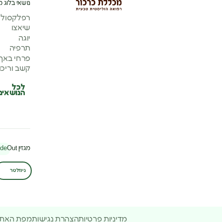
נושאי בלוג מ
רפלקסולוג
שיאצו
יוגה
תרפיה
פרחי באך
קשב וריכו
לכל
הנושאים
מגזין
Out
ide
ניוזלטר
מדיניות פרטיות
הצהרת נגישות
מפת האת