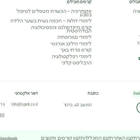
ובילים
קורסים מובילים
יה
אקותרפיה – הכשרת מטפלים לטיפול
בטבע
לימודי דולות – חכמה נשית בשער הלידה
קורס מיינדפולנס והפסיכולוגיה
הבודהיסטית
לימודי נטורופתיה
ז
לימודי הילינג אנרגטי
קורס פרחי באך
לימודי רפלקסולוגיה
הרבליסט קליני
Ins
כתובת
דואר אלקטרוני
716
Info@spirit.co.il
המושב 40, כרכור
30
ר
תקנון האתר
תקנון המכללה
תקנון קורסים מקוונים
tions
Hayde