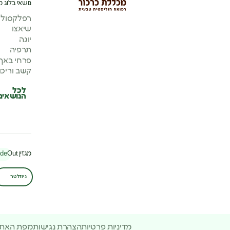
נושאי בלוג מ
רפלקסולוג
שיאצו
יוגה
תרפיה
פרחי באך
קשב וריכו
לכל
הנושאים
מגזין
Out
ide
ניוזלטר
מדיניות פרטיות
הצהרת נגישות
מפת האת