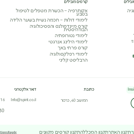
ובילים
קורסים מובילים
יה
אקותרפיה – הכשרת מטפלים לטיפול
בטבע
לימודי דולות – חכמה נשית בשער הלידה
קורס מיינדפולנס והפסיכולוגיה
הבודהיסטית
לימודי נטורופתיה
ז
לימודי הילינג אנרגטי
קורס פרחי באך
לימודי רפלקסולוגיה
הרבליסט קליני
Ins
כתובת
דואר אלקטרוני
716
Info@spirit.co.il
המושב 40, כרכור
30
ר
תקנון האתר
תקנון המכללה
תקנון קורסים מקוונים
tions
Hayde