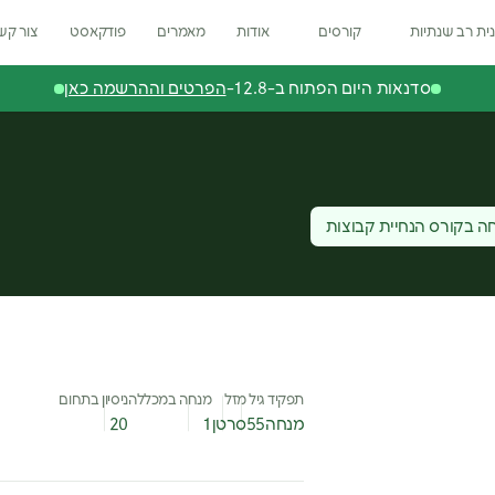
ית רב שנתיות
קורסים
אודות
מאמרים
פודקאסט
צור קש
סדנאות היום הפתוח ב-12.8-
הפרטים וההרשמה כאן
ה בקורס הנחיית קבוצות
תפקיד
גיל
מזל
מנחה במכללה
ניסיון בתחום
מנחה
55
סרטן
1
20