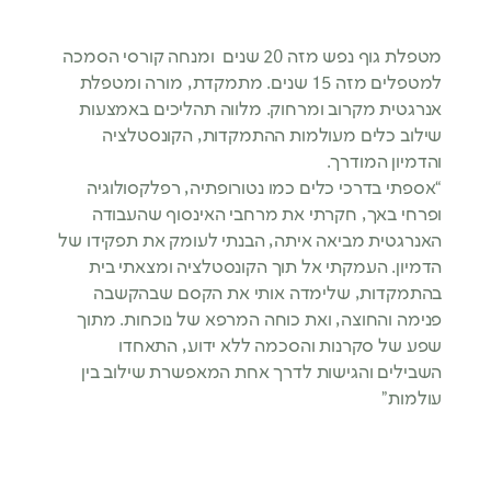
מטפלת גוף נפש מזה 20 שנים ומנחה קורסי הסמכה
למטפלים מזה 15 שנים. מתמקדת, מורה ומטפלת
אנרגטית מקרוב ומרחוק. מלווה תהליכים באמצעות
שילוב כלים מעולמות ההתמקדות, הקונסטלציה
והדמיון המודרך.
“אספתי בדרכי כלים כמו נטורופתיה, רפלקסולוגיה
ופרחי באך, חקרתי את מרחבי האינסוף שהעבודה
האנרגטית מביאה איתה, הבנתי לעומק את תפקידו של
הדמיון. העמקתי אל תוך הקונסטלציה ומצאתי בית
בהתמקדות, שלימדה אותי את הקסם שבהקשבה
פנימה והחוצה, ואת כוחה המרפא של נוכחות. מתוך
שפע של סקרנות והסכמה ללא ידוע, התאחדו
השבילים והגישות לדרך אחת המאפשרת שילוב בין
עולמות”