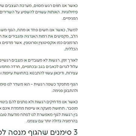
כאשר אנו חווים רגש מסוים, מערכת העצבים של
פיזיולוגיות. האותות עשויים להשפיע על השרירים
הפנימיים.
למשל, כאשר אנו חשים פחד או מתח, הגוף משחרר
הלב, מקפיצים את רמות האנרגיה ומגבירים את הע
הורמונים כמו אוקסיטוצין וסרוטונין, אשר מרפ
הכללית.
לאורך זמן, רגשות לא מעובדים או מצבים רגשיים
עלול לגרום לכאבים בגב ובכתפיים, חרדה מתמש
עצירות, ודיכאון עשוי להתבטא בתחושת עייפות ו
הגוף מתפקד כשפה רגשית – הוא משדר לנו סימנ
ולהתבונן פנימה.
כאשר אנו מדחיקים רגשות ולא נותנים להם ביטוי,
מוסבר, תחושת מועקה או עייפות מתמדת אינם 
בין רגשות לגוף מאפשרת לנו לפתח מודעות טובה 
בהרמוניה גדולה יותר עם עצמנו.
3 סימנים שהגוף מנסה לספר לכם משהו