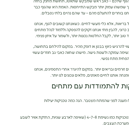
 מהגוף שלכם – כאב ראש שמבקש שתאטו, תחושת מחנק בחזה
ך שמשהו עמוק יותר מבקש התייחסות. האמת היא שהגוף כבר
חנו בוחרים להתעלם מהם – עד שהם נהיים בלתי נסבלים.
 בריאות, אלא כלי מעשי לחיים. כשאנחנו קשובים לגוף, אנחנו
 כרוני, להבין מתי אנחנו זקוקים להפסקה וללמוד לנהל מתחים
טוב יותר, לקבל החלטות נכונות יותר, ולשמור על איזון פנימי.
י להרגיש כיווץ בבטן או דופק מהיר. במקום להילחם בתחושה,
מה עמוקה ולשנות גישה. מישהו שחווה כאבי גב חוזרים עשוי
להפחית מתח נפשי.
זורמים ובריאים יותר. במקום להיגרר אחרי התסמינים, אנחנו
ה אותנו לחיים מאוזנים, מלאים ונכונים לנו יותר.
ת להתמודדות עם מתחים
 מענה לפני שהמתח מצטבר. הנה כמה טכניקות יעילות
: האטת קצב הנשימה ושימוש בטכניקות כמו נשימת 4-7-8 (שאיפה לארבע שניות, החזקת אוויר לשבע
 מערכת העצבים.