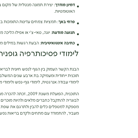
דמיון מודרך
: יצירת תמונה מנטלית של מקום ב
האוטומטיות.
פרחי באך
: תמציות צמחים עדינות התומכות באי
תנועה מודעת
: יוגה, טאי-צ’י או אפילו הליכ
כתיבה אינטואיטיבית
: הבעת רגשות במילים מא
לימודי פסיכותרפיה גופני
הבנת הקשר העמוק בין הגוף לנפש חיונית לבריאו
תוכנית ייחודית ומעמיקה בת ארבע שנים המשלבת 
לימודי עבודה אנרגטית, לימודי גוף-נפש ולימודי מ
לבוגריה להתקבל כחברים מלאים ולהיות מוכרים 
מספקת למטפלים כלים להבין ולתרגם את שפת ה
מעביר, להתמודד עם מתחים ולקדם בריאות נפשית