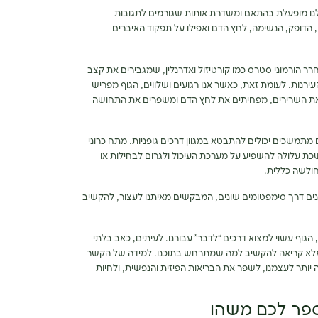
נו מופעלת בהתאם ומשדרת אותות שגורמים לתגובות
, הדופק, הנשימה, לחץ הדם ואפילו על תפקוד האיברים
 הורמוני סטרס כמו קורטיזול ואדרנלין, שמגבירים את קצב
ירנות. לעומת זאת, כאשר אנו רגועים ושלווים, הגוף מפריש
ים את השרירים, מפחיתים את לחץ הדם ומשפרים את התחושה
 מתמשכים יכולים להתבטא במגוון דרכים גופניות. מתח כרוני
כת עלולה להשפיע על מערכת העיכול ולגרום לבחילות או
חולשה כללית.
ים דרך סימפטומים שונים, המבקשים מאיתנו לעצור, להקשיב
 הגוף עשוי למצוא דרכים “לדבר” עבורנו. לעיתים, כאב בלתי
אלא קריאה להקשיב למה שמתרחש בתוכנו. למידה של הקשר
יותר לעצמנו, לשפר את הבריאות הפיזית והנפשית, ולחיות