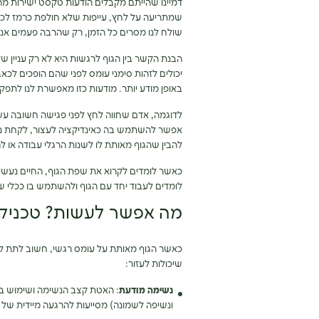
דמיינו שהייתם מקבלים הודעות טקסט ישירות
שמתריעה על לחץ, עייפות שלא חולפת כרמז לכ
שולח לנו מסרים כל הזמן, רק שהרבה פעמים אנ
הבנת הקשר בין הגוף לרגשות היא לא רק עניין של
יכולים לזהות סימני עומס לפני שהם הופכים לכאב
באופן מודע יותר. מודעות כזו מאפשרת לנו לתפקד 
לדוגמה, אדם שחווה לחץ לפני פגישה חשובה עשו
אפשר להשתמש בה כאינדיקציה לעצור, לקחת נשי
להבין שהגוף מאותת לו לשנות הרגלי עבודה או 
כאשר לומדים לקרוא את שפת הגוף, החיים נעשים 
לומדים לעבוד יחד עם הגוף ולהשתמש בו ככלי שמנח
מה אפשר לעשות? טכניקו
כאשר הגוף מאותת על עומס רגשי, חשוב לתת לו
שיכולות לעזור:
נשימה מודעת
ונשיפה לשמונה) מסייעות להרגעה מיידית של