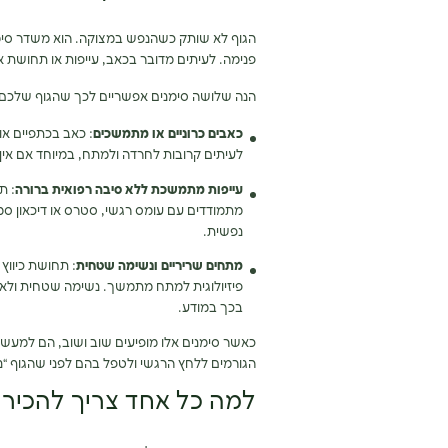
הגוף לא שותק כשהנפש במצוקה. הוא משדר סימנ
פנימה. לעיתים מדובר בכאב, עייפות או תחושת א
הנה שלושה סימנים אפשריים לכך שהגוף שלכם 
כאבים כרוניים או מתמשכים
: כאב בכתפיים או
לעיתים קרובות לחרדה ולמתח, במיוחד אם אין
עייפות מתמשכת ללא סיבה רפואית ברורה
: ת
מתמודדים עם עומס רגשי, סטרס או דיכאון סמ
נפשית.
מתחים שריריים ונשימה שטחית
: תחושת כיווץ
פיזיולוגית למתח מתמשך. נשימה שטחית ולא 
בכך במודע.
כאשר סימנים אלו מופיעים שוב ושוב, הם למעשה
הגורמים ללחץ הרגשי ולטפל בהם לפני שהגוף “
למה כל אחד צריך להכיר