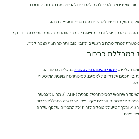
טוח ושליו יכולה לעזור למוח להרפות ולהפחית את תגובות הסטרס
זון רגשי, מסייעות להרגעת מתח פנימי ומעניקות רוגע.
ה מודעת בטבע הן פעילויות שמסייעות לשחרר עומסים רגשיים שמצטברים בגוף.
פשרת לפרוק מתחים רגשיים ולהבין טוב יותר מה הגוף מנסה לומר.
ת במכללת כרכור
תנו הכללית.
לימודי פסיכותרפיה גופנית
במכללת כרכור הם
בין תכנים אקדמיים קלאסיים, פסיכותרפיה גופנית הוליסטית,
גע.
התוכנית, הפועלת משנת 2009, זכתה להכרה מהאיגוד האירופאי לפסיכותרפיה גופנית (EABP), מה שמאפשר
כפסיכותרפיסטים גופניים מקצועיים. ההכשרה במכללת כרכור
גוף, ובכך לסייע למטופלים לזהות את המסרים שהגוף שלהם
 ופיזית.