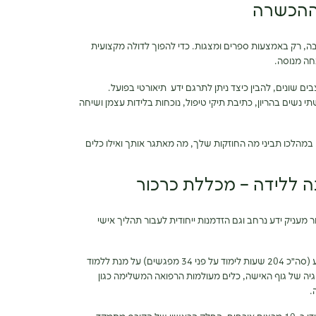
ההכשרה
בה, רק באמצעות ספרים ומצגות. כדי להפוך לדולה מקצועית
נחה מנוסה.
 שונים, להבין כיצד ניתן לתרגם ידע תיאורטי בפועל.
י נשים בהריון, כתיבת תיקי טיפול, נוכחות בלידות עצמן ושיחה
במהלכו תביני מה החוזקות שלך, מה מאתגר אותך ואילו כלים
ה ללידה – מכללת כרכור
מעניק ידע נרחב וגם הזדמנות ייחודית לעבור תהליך אישי
במהלך שנה אקדמית אחת, נפגשים פעם בשבוע (סה״כ 204 שעות לימוד על פני 34 מפגשים) על מנת ללמוד
לוגיה של גוף האישה, כלים מעולמות הרפואה המשלימה כגון
.