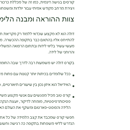
קורסים בגישה דינמית, כמו זה של מכללת כרכור
ויצירת מרחב מקודש אמיתי עבור יולדות ומשפחות
צוות ההוראה ומבנה הלימו
דולה הוא לא מקצוע שכדאי ללמוד רק מקריאת חומ
להתייחס אליו בהתאם כבר בתקופה ההכשרה. מנחות
מעשי עשיר בליווי לידות ובתחום הרפואה המשלי
והרוחני של לידה.
בקורס דולה יש משמעות רבה לדרך שבה החומר 
ככל שלומדים בכיתות יותר קטנות עם פחות מש
האידיאל הוא איזון נכון בין שיעורים תיאורטיים,
קורס טוב מכיל מפגשים עם אנשי מקצוע משלימ
פסיכותרפיסטיות, מומחה לדיקור, יועצת הנקה
הלידה והפוסט-פארטום ומשקף את העולם האמ
חפשי קורס שמכבד את קצב הלמידה של כל אחת ו
הנדרש לליווי משפחות בתקופה כה רגישה וחשוב