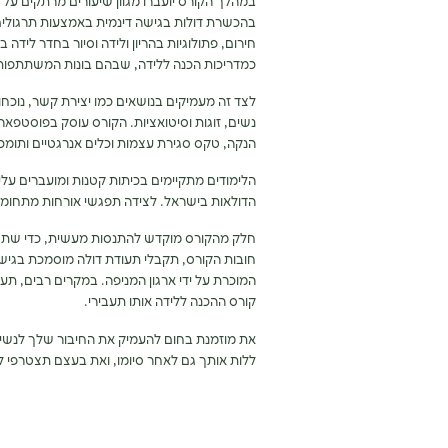
בהכשרת דולות בגישה דינמית באמצעות תרגולים ח
חירום, פתולוגיות בהריון ולידה וסיור בחדר לידה
כמדריכות הכנה ללידה, שבהם בונות המשתתפות מע
לצד זה מעמיקים בנושאים כמו יצירת קשר, נוכחו
נשים, זוגות וסיטואציות. הקורס עוסק בפוסטפארטו
הנקה, טקס סגירת עצמות וכלים אנרגטיים ותומכי
הלימודים מתקיימים בכיתות קטנות ומועברים עלי
הדולאות בישראל. לצידה תפגשי אורחות מתחומי הרפ
חלק מהקורס מוקדש להתנסות מעשית, כדי שתצברי
חובות הקורס, תקבלי תעודת דולה מוסמכת בגיש
המוכרת על ידי ארגון המניפה. במקרים רבים, תע
קורס ההכנה ללידה אותו תעבירי.
את מוזמנת בחום להעמיק את החיבור שלך לנשיות
ללות אותך גם לאחר סיומו, ואת בעצם תצטרפי ל