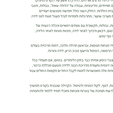
במהלך הקורס יועברו מגוון שיעורים מרתקים על ידי כ-10 מרצים אורחים. החלק הראשון של הקורס מתמקד
ווייתיים, מדיטציות, עבודה על “הדולה שאת”, גבולות, מצבי
 בבית היולדות. החלק השני כולל חמישה מפגשים ייעודיים
רכי שיעור, מתרגלות ולומדות לנהל מעגל זוגות לפני לידה.
ת, גבולות, תקשורת עם צוותים רפואיים והכלה רגשית של
ם, דיכאון ודכדוך לאחר לידה, מיניות וזוגיות לאחר הלידה,
 גוף־נפש.
די מנחות מנוסות, ובראשן תהילה מלכה, דמות מרכזית בעולם
ואה, הטיפול והייעוץ סביב הריון, לידה והורות.
 ניסיון אמיתי כבר בזמן הלימודים. בסיום, אם תעמדי בכל
ה דינמית ותעודת מדריכת הכנה ללידה מטעם מכללת כרכור,
ודות אלה מאפשרות לזוגות לקבל החזרים מקופות החולים עבור
, לגוף, לקול הפנימי ולטיפול. הקהילה שנבנית בקורס תמשיך
רשת תומכת של בוגרות ומנחות ותוכלי תמיד ללמוד ולהתפתח.