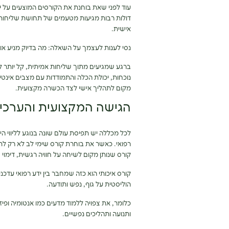
עוד לפני שאת בוחנת את הקורסים המוצעים על י
דולות רבות מגיעות מטעמים של תחושת שליחות,
אישית.
נסי לענות לעצמך על השאלה: מה בדיוק מניע אות
ברגע שמגיעים מתוך שליחות אמיתית, קל יותר לה
נוכחות, יכולת הכלה והתמודדות עם מצבים אינטימ
מקום לתהליך אישי לצד הכשרה מקצועית.
הגישה המקצועית והערכית
לכל מכללה יש תפיסת עולם שונה בנוגע לליווי היו
רפואי. כאשר את בוחרת קורס שימי לב לא רק לתו
קורס שנותן מקום לשיחה על חוויה רגשית, דימוי גוף
קורס איכותי הוא כזה שמחבר בין ידע רפואי עדכנ
הוליסטית על גוף, נפש ותודעה.
כלומר, את צפויה ללמוד מדעים כמו אנטומיה ופי
ותנועה ותהליכים נפשיים.