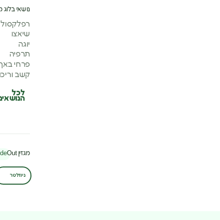
נושאי בלוג מ
רפלקסולוג
שיאצו
יוגה
תרפיה
פרחי באך
קשב וריכו
לכל
הנושאים
מגזין
Out
ide
ניוזלטר