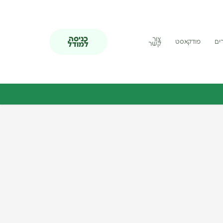
כניסה
צור
ים
פודקאסט
למודל
קשר