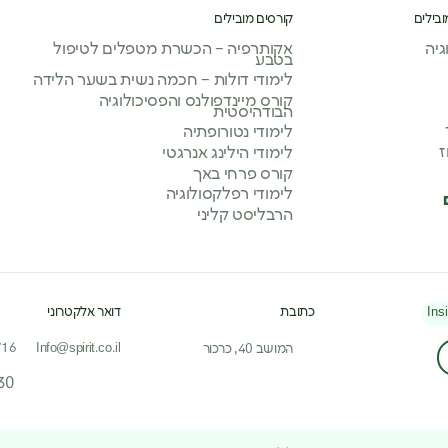
ובילים
קורסים מובילים
יה
אקותרפיה – הכשרת מטפלים לטיפול
בטבע
לימודי דולות – חכמה נשית בשער הלידה
קורס מיינדפולנס והפסיכולוגיה
הבודהיסטית
לימודי נטורופתיה
ז
לימודי הילינג אנרגטי
קורס פרחי באך
לימודי רפלקסולוגיה
הרבליסט קליני
Ins
כתובת
דואר אלקטרוני
716
Info@spirit.co.il
המושב 40, כרכור
30