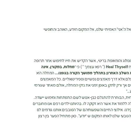
ל ה”אני” האמיתי שלנו, אל המקום היודע, האוהב והחופשי
1886) רופא, מדען, אימונולוג והומאופת בריטי, אשר הקדיש את חייו לחיפוש אחר תרופה
ו
Heal Thyself
(” רפא עצמך ” ) כי “
מחלות, במקורן, אינה
א השלב האחרון בתהליך ממושך הקורה בגופנו
…
המחלה היא
עלם אלא דרך מאמצים נפשיים וספיריטואליים. כל המאמצים
ם אך ורק לתקן באופן זמני את נזקי המחלה, אולם מאחר שגורמי
…”
חית, הבוחרת להתגלם כבן-אנוש לשם התפתחות ומימוש ייעודה.
למוד את אשר היא זקוקה לו. בהיותנו ילדים רכים אנו מחוברים
נו. אילוצי החיים והשפעותיהם של הסובבים אותנו גורמים לנו
בעי שלנו לאותו המקום ש “יודע”. כאן מתחיל הפער בין רצון