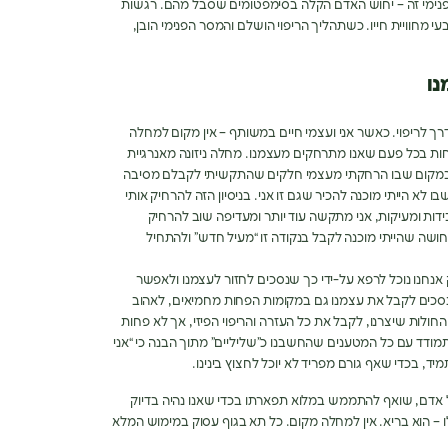
נימי זה – יחוש האדם הקלה בסימפטומים שסבל מהם. רגשות
י מחוויית חייו. כשתהליך הריפוי הושלם והמסר הפנימי הובן,
נו
רך לריפוי. כאשר אני ועצמי חיים במשותף – אין מקום למחלה
ות בכל פעם שאנו מתרחקים מעצמנו. מחלה ניזונה מאנרגיית
 במקום שבו הרחקתי מעצמי חלקים שהתקשיתי לקבלם מסיבה
ו לא הייתי מוכנה להכיר שגם זו אני. בניסיון הזה להרחיק אותי
דות ומעיקות, אני מתקשה עוד יותר ומעדיפה שוב להרחיק
חושה שהייתי מוכנה לקבל בנקודה זו “מעיל חדש” ולהתחיל
נחנו נוכל לרפא על-ידי כך שנסכים לחזור לעצמנו ולאפשר
נסכים לקבל את עצמנו גם במקומות הפחות מחמיאים, לאהוב
ולות שיצרנו, לקבל את כל העזרה והריפוי הפיזי, אך לא פחות
ודד עם כל המטענים שהחשבנו כ”שליליים” מתוך הבנה כי “אני
יד, בכדי שאף גורם מפריד לא יוכל לחצוץ בינינו.
אדם, שואף להתממש במלוא תפארתו בכדי שאנו נהיה בדיוק
– הוא בריא. אין למחלה מקום. כל תא בגוף עסוק במימוש המלא