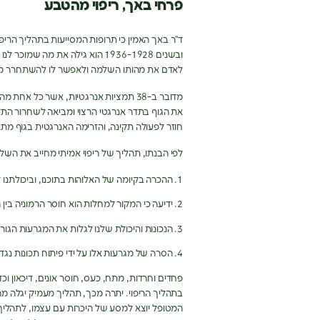
פרחי באך, ריפוי מהטבע
ד”ר באך האמין כי תרופות המסייעות בתהליך הריפו
ובשנים 1936-1928 הוא גילה את מה
לאדם את מהותו השלמה ולאפשר לו להשתחרר מד
מדובר ב-38 תמציות אנרגטיות, אשר כל 
את הגוף בתדר אנרגטי הרצוי ומביאה לשחרור הת
חוזר לפעולה תקינה, והזרימה האנרגטית בגוף מתא
לפי הבנתו, תהליך של ריפוי אמיתי מחייב את השל
ההכרה בקיומה של האלוהות בתוכנו, וביכולתנו
ידיעה כי המקור למחלות הוא חוסר הרמוניה בין ה
הנכונות והיכולת שלנו לגלות את המגרעות הגור
הסרה של מגרעות אלו על ידי פיתוח תכונות נגדי
פחדים וחרדות, מתח, כעס, חוסר אונים, דיכאון וכד
בתהליך הריפוי. יתרה מכך, תהליך מעמיק יגלה מה
המטופל יוצא למסע של היכרות עם עצמו, לתהלי