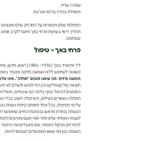
עופרה שריד,
מטפלת בכירה בריפוי אנרגטי.
המחלות שלנו מספרות על המרחק שלנו מעצמנו
תהליך ריפוי בשיטת פרחי באך מיועד לקרב אותנו א
שבתוכנו.
פרחי באך – טיפול
ד”ר אדוארד באך (1936- 
פשוטה לשימוש ללא השפעה מזיקה מסביר בספר
תופעה פיזית. מה שאנו מכנים “מחלה”, אינו אל
תוצאה של קונפליקט בין רוח לנפש ולעולם לא תי
המכוונים לטיפול בגוף בלבד הם שטחיים, ומצליחי
המחלה נשארים פעילים, היא יכולה לשוב בכל רגע
על-פי תפיסתו, בכל אחד מאיתנו קיימת נשמה נצ
הנשמה בוחרת מראש בנסיבות החיים שיאפשרו לה ל
לעצמי האמיתי שלנו יותר מאי-פעם ומודעים לתפקיד
להתרחק מהקול הפנימי, ואנו מאבדים את החיבור הט
הנשמה ובין מה שאנו מאפשרים לעצמנו להיות.