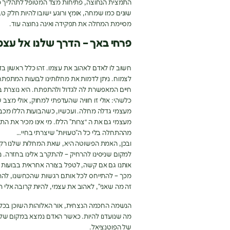
התמצית הנחוצה, פתיחות מצד המטופל לתהליך פ
שונים כמו שמחה, אומץ ורוגע ישובו להיות חלק טבע
מסיימת המחלה את תפקידה ואינה נחוצה עוד.
פרחי באך – הדרך שלנו אל עצמ
חשוב לו לאדם לאהוב את עצמו. זהו כלל ראשון בד
לצמוח. ניתן לדמות את מחלותינו לבועות המתפתח
חיים המאפשרת לה לגדול ולהתפתח. היא נוצרת
כלשהי: אולי זו חוויה שהעדפתי למחוק, אולי מצב שב
מעצמי גדלה מחלה. ועכשיו, כשהבועות הללו מכבי
מעצמי גם את ה “צרות” הללו. מי אינו מכיר את הת
מההתחלה בלי כל ה”טעויות” שיצרתי בחיי…
ובכן, האמת הפשוטה היא, שאת המחלות שלנו רק א
למקום שניסינו להרחיק – להתקרב אלינו בחזרה. 
אותנו גם אם קשה, לטפל בצורה אחראית בבועות הח
מכך – להתייחס לכל אותם רגשות שהכחשנו, להתמ
זה מה שאני”, לאהוב את עצמי, להיות קרובה אלי תמ
הנשמה החכמה הנצחית, אור האלוהות השוכן בכל 
מה שנועדנו להיות. כאשר האדם נמצא במקום שלו 
של הפוטנציאל.