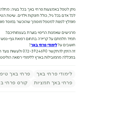
ניתן לטפל באמצעות פרחי באך בכל בעיה: מחלה פי
לכל אדם בכל גיל, כולל תינוקות וילדים. שיטת הטי
מומלץ לפנות למטפל מוסמך שהוכשר במוסד מוכ
מרגישים שאמנות הריפוי בוערת בעצמותיכם?
תמיד חלמתם על קריירה בתחום רפואת גוף-נפש?
חושבים על
לימודי פרחי באך
?
זה הזמן להתקשר 072-3924690 ולעשות צעד חשוב לקראת עתיד מקצועי מתגמל
במכללה מהמובילות בארץ ללימודי רפואה הוליסט
תגיות
לימודי פרחי באך
פרחי באך טיפו
פרחי באך תמציות
קורס פרחי ב