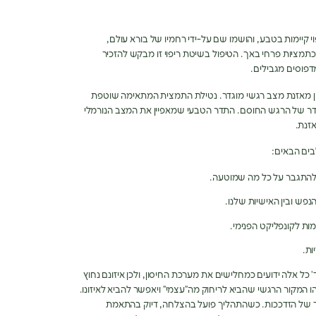
י קיימות בטבע, והושמו שם על-ידי רחמיו של בורא עולם,
 שמוכר לנו כתמציות פרחי באך. הטיפול בשיטת ריפוי זו מבקש להזכיר
פוסים מגבילים.
אחת מהן מאזנת מצב רגשי מוגדר. נטילת התמצית המתאימה שוטפת
דר של הרגש החוסם. התדר הטבעי שמאפיין את המצב הנורמלי
זנת.
בים הבאים:
 להתגבר על כל מה שמוטעה.
נפש ובין האישיות שלנו.
מות לקונפליקט הפנימי.
ות.
’ כל אלה ידועים כמחלישים את מערכת החיסון, ולכן איזונם נחוץ
ו המקור הרגשי שהביא לריחוק מה”עצמי” ויאפשר להביא לאיזונו.
ך של הזדככות. כשהתהליך פועל בהצלחה, דיוק בהתאמת