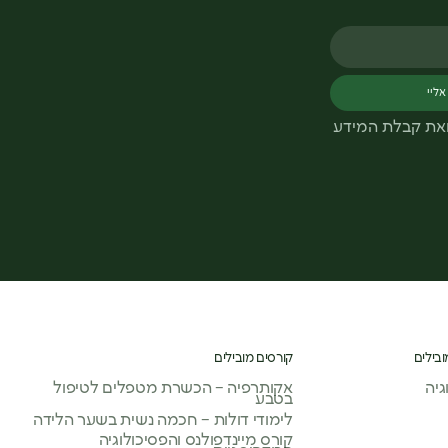
אליי
ואת קבלת המידע
ובילים
קורסים מובילים
יה
אקותרפיה – הכשרת מטפלים לטיפול
בטבע
לימודי דולות – חכמה נשית בשער הלידה
קורס מיינדפולנס והפסיכולוגיה