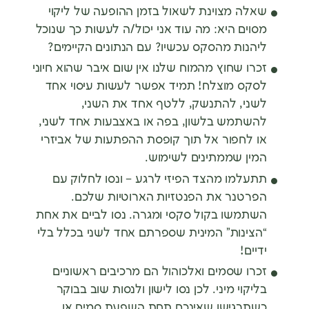
שאלה מצוינת לשאול בזמן ההופעה של ליקוי
מסוים היא: מה עוד אני יכול/ה לעשות כך שנוכל
ליהנות מהסקס עכשיו? עם הנתונים הקיימים?
זכרו שחוץ מהמוח שלנו אין שום איבר שהוא חיוני
לסקס מוצלח! תמיד אפשר לעשות עיסוי אחד
לשני, להתנשק, ללטף אחד את השני,
להשתמש בלשון, בפה או באצבעות אחד לשני,
או לחפור אל תוך קופסת ההפתעות של אביזרי
המין שממתינים לשימוש.
תתעלמו מהצד הפיזי לרגע – ונסו לחלוק עם
הפרטנר את הפנטזיות הארוטיות שלכם.
השתמשו בקול סקסי ומגרה. נסו לביים את אחת
“הצינות” המינית שספרתם אחד לשני בכלל בלי
ידיים!
זכרו שסמים ואלכוהול הם מרכיבים ראשוניים
בליקוי מיני. לכן נסו לישון ולנסות שוב בבוקר
כשתרגישו שאינכם תחת השפעת סמים או