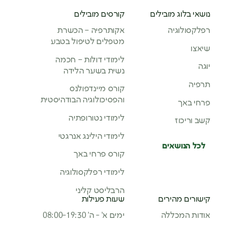
נושאי בלוג מובילים
קורסים מובילים
רפלקסולוגיה
אקותרפיה – הכשרת
מטפלים לטיפול בטבע
שיאצו
לימודי דולות – חכמה
יוגה
נשית בשער הלידה
תרפיה
קורס מיינדפולנס
והפסיכולוגיה הבודהיסטית
פרחי באך
לימודי נטורופתיה
קשב וריכוז
לימודי הילינג אנרגטי
לכל הנושאים
קורס פרחי באך
לימודי רפלקסולוגיה
הרבליסט קליני
קישורים מהירים
שעות פעילות
אודות המכללה
ימים א’ - ה’ 08:00-19:30