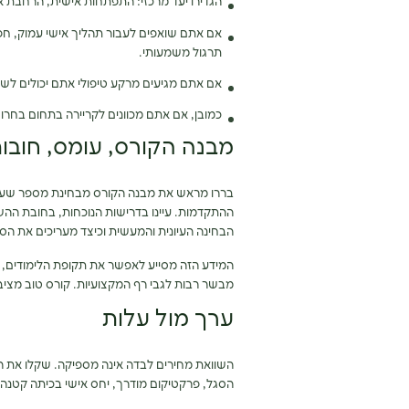
הגדירו יעד מרכזי: התפתחות אישית, הרחבת ארגז
אם אתם שואפים לעבור תהליך אישי עמוק, חפש
תרגול משמעותי.
אם אתם מגיעים מרקע טיפולי אתם יכולים לשים
כמובן, אם אתם מכוונים לקריירה בתחום בחר
מבנה הקורס, עומס, חובות
בררו מראש את מבנה הקורס מבחינת מספר שעות
ההתקדמות. עיינו בדרישות הנוכחות, בחובת הה
הבחינה העיונית והמעשית וכיצד מעריכים את הס
המידע הזה מסייע לאפשר את תקופת הלימודים, לר
מבשר רבות לגבי רף המקצועיות. קורס טוב מציב רף
ערך מול עלות
השוואת מחירים לבדה אינה מספיקה. שקלו את ה
הסגל, פרקטיקום מודרך, יחס אישי בכיתה קטנה, 