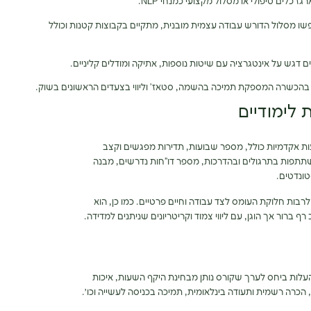
 כלים טיפולי או מסלול מקצועי כמנחי NLP.
ו מסלול הדורש עבודה עצמית מובנית, מתקיים בקבוצות קטנות וכולל
 דגש על אינטגרציה עם שיטות נוספות, אתיקה ומודלים קליניים.
ו בהכשרה המספקת תמיכה בהשמה, סטאז’ וליווי בצעדים הראשונים בשוק.
 לימודיים
 אקדמיות כולל, מספר שבועות, תדירות מפגשים וקצב
שתתפות בתרגולים ובהדרכות, מספר דו”חות נדרשים, מבנה
טונדטים.
בות חלוקת העומס לצד עבודה וחיים פרטיים. כמו כן, הוא
 ברור אך הוגן, עם ליווי צמוד וקריטריונים שניתנים למדידה.
עלות ביחס לערך שקורס נותן מבחינת היקף השעות, איכות
הכרה רשמית ותעודה בינלאומית, תמיכה בכניסה לעשייה וכו׳.