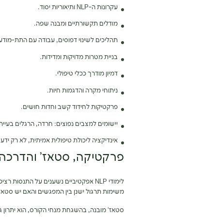
עקרונות ה-NLP ותיאוריות יסוד.
מודלים תקשורתיים ומבנה שפה.
תהליכים לשינוי דפוסים, עבודה עם התת-מודע ו
בניית מטרות מדויקות ומדידות.
דמיון מודרך ככלי טיפולי.
ניתוחי מקרה והדגמות חיות.
פרקטיקות לחידוד קשב וחדות חושים.
יישומים למצבים נפוצים: חרדה, הרגלים בעייתי
אינדיקציה ליכולת טיפולית אמיתית, לא רק ידע 
פרקטיקה, סטאז’ והדרכה ב-
לימודי NLP אפקטיביים נשענים על התנסו
משימות תרגול ישנן בין המפגשים והאם יש סטאז’ 
סטאז’ מובנה, בהשגחת מנחי הקורס, הוא יתרון גדו