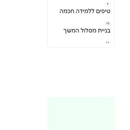
טיפים ללמידה חכמה
בניית מסלול המשך
למי קורס NLP מתאים
במיוחד?
קורס NLP במכללת
כרכור