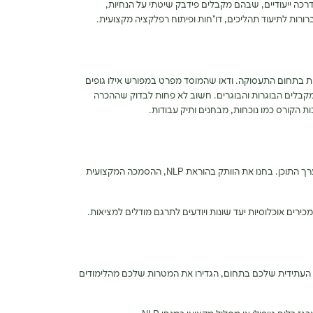
רכה ייעודיים, שבהם מקבלים פידבק שיטתי על הנחיות,
ברורות לתיעוד תהליכים, דו”חות ופיתוח רפלקציה מקצועית.
 בתחום התעסוקה. ודאו שהמוסד מפרט במפורש אילו גופים
 מקבלים הבוגרות והבוגרים. חשוב לא פחות לבדוק שההכרה
 הקורס כמו נוכחות, מבחנים ותיק עבודות.
בקורס NLP, איכות המנחים חשובה לא פחות מערך התוכן. בחנו את הוותק בהוראת NLP, ההסמכה המקצועית
ירים אוכלוסיות יעד שונות ויודעים לתרגם מודלים למציאות.
ה העתידית שלכם בתחום, הגדירו את המטרות שלכם מהלימודים