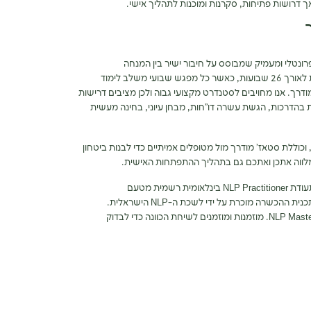
ונטלי ומעמיק שמבוסס על חיבור ישיר בין המנחה
לסטודנטים. התוכנית כוללת 173 שעות אקדמיות לאורך 26 שבועות, כאשר כל מפגש שבועי משלב לימוד
מודרך. אנו מחויבים לסטנדרט מקצועי גבוה ולכן מציבים דרישות
נוכחות פעילה, 100 אחוז נוכחות בהדרכות, הגשת עשרה דו”חות, מבחן עיוני, בחינה מעשית
וללת סטאז’ מודרך מול מטופלים אמיתיים כדי לבנות ביטחון
 ומלווה אתכן ואתכם גם בתהליך ההתפתחות האישית.
לבוגרות ולבוגרים שמסיימים בהצלחה מוענקת תעודת NLP Practitioner בינלאומית רשמית מטעם
International Association of NLP Institutes, ותכנית ההכשרה מוכרת על ידי לשכת ה-NLP הישראלית.
למעוניינים בלימודי המשך, ניתן להרשם לקורס NLP Master. מוזמנות ומוזמנים לשיחת הכוונה כדי לבדוק