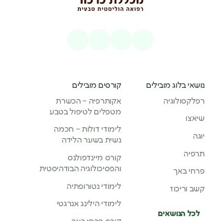
נושאי בלוג מובילים
קורסים מובילים
רפלקסולוגיה
אקותרפיה – הכשרת
מטפלים לטיפול בטבע
שיאצו
לימודי דולות – חכמה
יוגה
נשית בשער הלידה
תרפיה
קורס מיינדפולנס
והפסיכולוגיה הבודהיסטית
פרחי באך
לימודי נטורופתיה
קשב וריכוז
לימודי הילינג אנרגטי
לכל הנושאים