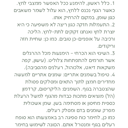
1. כלל ראשון, להימנע ככל האפשר ממצבי לחץ.
כאשר הגוף נכנס ללחץ, הוא עלול לשמר משאבים
כגון שומן, במקום להרחיק אותו.
2. התעמלות חזקה כגון ריצה לא משפיעה כי היא
יוצרת לחץ ואנחנו זקוקים לתת-לחץ. הליכה
ורכיבה על אופניים-כן טובים. כמו כן: שחיית חזה
וריקודים.
3. השינוי הוא הכרחי – הימנעות מכל ההרגלים
אשר תורמים להתפתחות צלוליט. (עישון, קפה
משקאות דיאט, אלכוהול, רעלנים מהסביבה).
4. טיפול בשמנים אתריים: שמנים אתריים למעשה
מחדירים חמצן לתוך התאים ומסלקים פסולת
שהצטברה בגוף. השמנים: הליקריסום, קרדמון
(הל) מוציאים מתכות כבדות מהגוף למשל הרעלת
כספית מחיסון או מסתימה בשן. שמן אשכולית
מפרק שומנים בדם ומסלק רעלים.
כמו כן, לחימר כוח ספיגה רב באמצעותו הוא סופח
רעלים בגוף ומנטרל אותם. הכוונה לשימוש בחימר