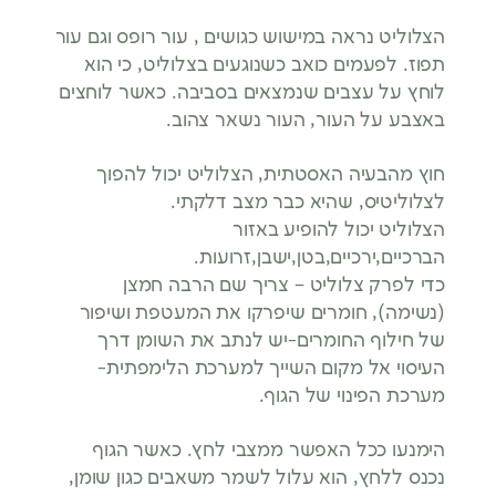
הצלוליט נראה במישוש כגושים , עור רופס וגם עור
תפוז. לפעמים כואב כשנוגעים בצלוליט, כי הוא
לוחץ על עצבים שנמצאים בסביבה. כאשר לוחצים
באצבע על העור, העור נשאר צהוב.
חוץ מהבעיה האסטתית, הצלוליט יכול להפוך
לצלוליטיס, שהיא כבר מצב דלקתי.
הצלוליט יכול להופיע באזור
הברכיים,ירכיים,בטן,ישבן,זרועות.
כדי לפרק צלוליט – צריך שם הרבה חמצן
(נשימה), חומרים שיפרקו את המעטפת ושיפור
של חילוף החומרים-יש לנתב את השומן דרך
העיסוי אל מקום השייך למערכת הלימפתית-
מערכת הפינוי של הגוף.
הימנעו ככל האפשר ממצבי לחץ. כאשר הגוף
נכנס ללחץ, הוא עלול לשמר משאבים כגון שומן,