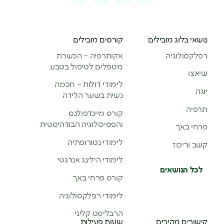
נושאי בלוג מובילים
קורסים מובילים
רפלקסולוגיה
אקותרפיה – הכשרת
מטפלים לטיפול בטבע
שיאצו
לימודי דולות – חכמה
יוגה
נשית בשער הלידה
תרפיה
קורס מיינדפולנס
והפסיכולוגיה הבודהיסטית
פרחי באך
לימודי נטורופתיה
קשב וריכוז
לימודי הילינג אנרגטי
לכל הנושאים
קורס פרחי באך
לימודי רפלקסולוגיה
הרבליסט קליני
קישורים מהירים
שעות פעילות