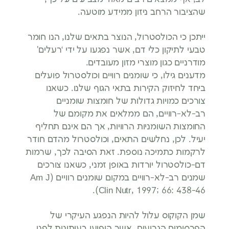
שהציבור הרחב ניזון ממידע מוטעה.
ייתכן כי הכולסטרול, הנוצר בתאים שלנו, הנו חומר
טבעי לתיקון כלי דם, אשר נפגעו על ידי ‘רעלים’
מודרניים כגון מוצרי מזון מעובדים.
מדענים גילו, כי שומנים רוויים וכולסטרול פועלים
ביחד לחיזוק הקירות בתאי הגוף שלנו. כשאנו
צורכים כמויות גדולות של חומצות שומניים
רב-לא-רוויים, הם ממלאים את מקומם של
החומצות השומניות הרוויות, אך הם אינם תחליף
יעיל. לכן, נחלשים התאים, וכולסטרול מהדם חודר
לרקמות כתמיכה נוספת. זאת הסיבה לכך, שרמות
דם-כולסטרול יורדות באופן זמני, כשאנו צורכים
שמנים רב-לא-רוויים במקום שומנים רוויים (Am J
Clin Nutr, 1997; 66: 438-46).
שמן הקוקוס עלול להיות הנפגע העיקרי של
הפרסומים הגרועים, אשר הופיעו בעיתונות לפני