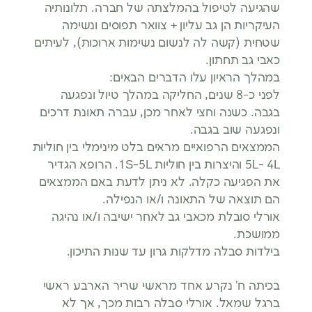
שהגיעה לטיפול בהמלצתה של חברה. תלונותיה
העיקריות הן גב עליון + צוואר תפוסים ונשימה
שטחית (קשה לה לנשום נשימות ארוכות), לעיתים
כאבי גב תחתון.
במהלך הראיון עלו הדברים הבאים:
לפני כ-8 שנים, החליקה במהלך טיול ונפגעה
בגבה. כשנה וחצי לאחר מכן, עברה תאונת דרכים
ונפגעה שוב בגבה.
הממצאים הרפואיים מראים בלט מינימלי בין חוליות
5L- 4L והיצרות בין חוליות 1S-5L. הרופא הגדיר
את הפגיעה כקלה. לא ניתן לדעת באם הממצאים
הם תוצאה של התאונה ו/או הנפילה.
אורלי סובלת מכאבי גב לאחר ישיבה ו/או נהיגה
ממושכת.
בילדות סבלה מדלקות גרון עד שנות התיכון.
בכיתה ח’ נקרע אחד מראשי שריר הארבע ראשי
ברגל שמאל. אורלי סבלה רבות מכך, אך לא