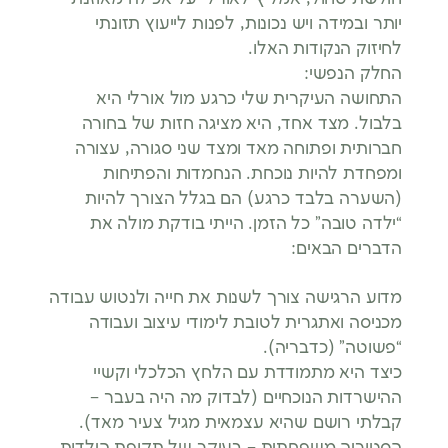
יותר ובמידה ויש נכונות, לפנות לייעוץ תזונתי
לחיזוק הנקודות האלו.
החלק הנפשי:
התחושה העיקרית שלי כרגע מול אורלי היא
בלבול. מצד אחד, היא מציגה חזות של בחורה
חברותית ופתוחה מאד ומצד שני סגורה, עצורה
ומפחדת להיות נוכחת. הנחמדות והפתיחות
(השערה בלבד כרגע) הם בגלל הצורך להיות
“ילדה טובה” כל הזמן. הייתי בודקת מולה את
הדברים הבאים:
מדוע הרגישה צורך לשנות את חייה ולנטוש עבודה
מכניסה ואתגרית לטובת לימודי עיצוב ועבודה
“פשוטה” (כדבריה).
כיצד היא מתמודדת עם הלחץ הכלכלי וקשיי
ההישרדות הנוכחיים (לבדוק מה היה בעבר –
קבלתי רושם שהיא עצמאית מגיל צעיר מאד).
הסטוריה משפחתית – בעיקר של תקופת הילדות