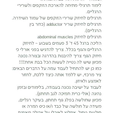
לימוד תרגילי מתיחה להארכת הזוקפים ולשרירי
הרגליים.
תרגילים לחיזוק שרירי הזוקפים של עמוד השידרה.
תרגילים לחיזוק שריר adductor (כדור בין
הרגליים).
תרגילים לחיזוק abdominal muscles
הליכה ברגל 45 ד’ 3 פעמים בשבוע – לחיזוק
הרגליים והגוף בכלל. צריך להדגיש בפני אורלי כי
חיזוק הגוף צריך להיבנות בהדרגה ובצורה נכונה
מכיוון שיש לה נטייה לעשות הכל בבת אחת!!!!
כמו כן יש להתחיל לעבוד עמה על הדברים הבאים:
ציר מרכזי, יש ללמד אותה כיצד ללכת, לחזור
לאמצע ולאיזון.
לעבוד על ישיבה נכונה בעבודה, בלימודים ובזמן
נהיגה (אולי כרית תמיכה לגב תחתון).
מכיוון שחולשה בפלג גוף תחתון, בעיקר רגליים,
מעידה על חולשה של כבד ו/או כיס המרה או
חולשת טחול, אמליץ לאורלי על אכילה מאוזנת