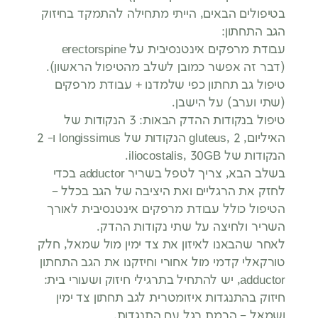
בטיפולים הבאים, הייתי מתחילה להתמקד בחיזוק
הגב התחתון:
עבודת מרפקים אינטנסיבית על erectorspine
(דבר זה אפשר כמובן לשלב מהטיפול הראשון).
טיפול גב תחתון כפי שלמדנו + עבודת מרפקים
(שתי וערב) על הישבן.
טיפול בנקודות ההדק הבאות: 3 הנקודות של
האיליום, gluteus, 2 הנקודות של longissimus ו- 2
הנקודות של iliocostalis, 30GB.
בשלב הבא, צריך לטפל בשריר adductor בכדי
לחזק את הרגליים ואת היציבה של הגב בכלל –
הטיפול כולל עבודת מרפקים אינטנסיבית לאורך
השריר ולחיצה על שתי נקודות ההדק.
לאחר שהבאנו לאיזון את צד ימין מול שמאל, חלק
טורקאלי קדמי מול אחורי וחיזקנו את הגב התחתון
adductor, יש להתחיל בתרגילי חיזוק ושעורי בית:
חיזוק בהתנגדות איזומטרית לגב תחתון צד ימין
ושמאל – הרמת רגל עם התנגדות.