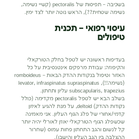
בשכיבה – תפיסות של pectoralis (קשיי נשימה,
נשימה שטחית??), הראש נוטה יותר לצד ימין.
עיסוי רפואי – תכנית
טיפולים
בעדיפות ראשונה יש לטפל בחלק הטורקאלי
והקיפוזה: עבודת מרפקים אינטנסיבית על כל
האזור וטיפול בנקודות ההדק הבאות – romboideus
(נשימה!!), levator, infraspinatus supraspinatus
subscapularis, trapezius עליון ותחתון.
בשלב הבא יש לטפל pectoralis מקדימה (כולל
נקודות ההדק) deltoid, על מנת להגיע לאיזון
קדמי/אחורי של פלג הגוף העליון. אני מאמינה
שכשפלג הגוף הטורקאלי יאוזן לאורלי יהיה יותר
קל לנשום והגב התחתון פחות עמוס (שחרור
ההצלבה בין הגב העליון והישבן).