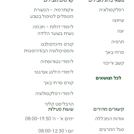
נושאי בלוג מובילים
קורסים מובילים
רפלקסולוגיה
אקותרפיה – הכשרת
מטפלים לטיפול בטבע
שיאצו
לימודי דולות – חכמה
יוגה
נשית בשער הלידה
תרפיה
קורס מיינדפולנס
והפסיכולוגיה הבודהיסטית
פרחי באך
לימודי נטורופתיה
קשב וריכוז
לימודי הילינג אנרגטי
לכל הנושאים
קורס פרחי באך
לימודי רפלקסולוגיה
הרבליסט קליני
קישורים מהירים
שעות פעילות
אודות המכללה
ימים א’ - ה’ 08:00-19:30
סגל המרצים
יום ו’ 08:00-12:30