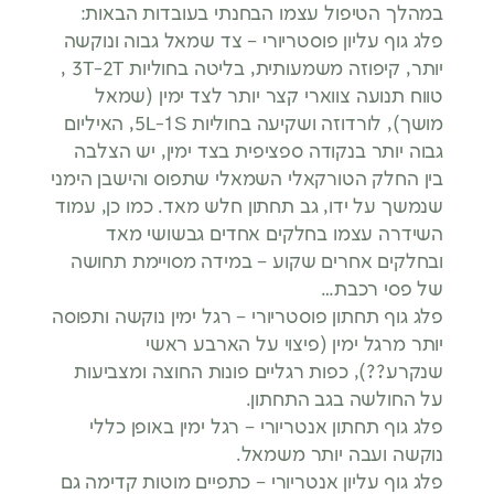
במהלך הטיפול עצמו הבחנתי בעובדות הבאות:
פלג גוף עליון פוסטריורי – צד שמאל גבוה ונוקשה
יותר, קיפוזה משמעותית, בליטה בחוליות 3T-2T ,
טווח תנועה צווארי קצר יותר לצד ימין (שמאל
מושך), לורדוזה ושקיעה בחוליות 5L-1S, האיליום
גבוה יותר בנקודה ספציפית בצד ימין, יש הצלבה
בין החלק הטורקאלי השמאלי שתפוס והישבן הימני
שנמשך על ידו, גב תחתון חלש מאד. כמו כן, עמוד
השידרה עצמו בחלקים אחדים גבשושי מאד
ובחלקים אחרים שקוע – במידה מסויימת תחושה
של פסי רכבת…
פלג גוף תחתון פוסטריורי – רגל ימין נוקשה ותפוסה
יותר מרגל ימין (פיצוי על הארבע ראשי
שנקרע??), כפות רגליים פונות החוצה ומצביעות
על החולשה בגב התחתון.
פלג גוף תחתון אנטריורי – רגל ימין באופן כללי
נוקשה ועבה יותר משמאל.
פלג גוף עליון אנטריורי – כתפיים מוטות קדימה גם