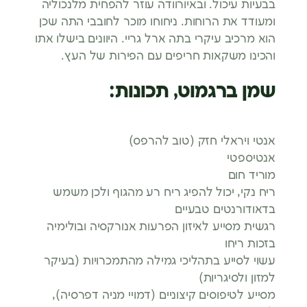
בבעיות עיכול. ובאיורוודה עוזר להפחית מלנכוליה
ומעודד את הרוחות. ניחוחו מוכר לחובבי התה שכן
הוא מרכיב עיקרי בתה ארל גריי. היוונים בישלו אתו
והכינו משקאות חריפים עם הפירות של העץ.
שמן ברגמוט, תכונות:
אנטי ויראלי חזק (טוב להרפס)
אנטיספטי
מוריד חום
ריח נקי, יכול להפיג ריח רע מהגוף ולכן משמש
בדאודורנטים טבעיים
רגשית מסייע לאיזון הפרעות אנורקסיה ובולימיה
בזכות ריחו
עשוי לסייע בתהליכי גמילה מהתמכרויות (בעיקר
למזון ולסיגריות)
מסייע לטיפוסים קיצוניים (דמויי מניה דפרסיה),