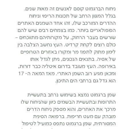
ניחוח הברגמוט קוסם לאנשים זה מאות שנים.
בגלל המגוון הרחב של תכונות הריפוי וניחוח
ההדרים המורכב שלו, זהו אחד השמנים האתרים
הפופולאריים ביותר. כמו בצמחים רבים שיש להם
שורשים בעבר הרחוק, על מקורותיהם מתווכחים –
כולם רוצים לקחת קרדיט. העץ נחשב הצלבה בין
לימון מתוק לתפוז מר ומקורו באזורים הטרופיים
של אסיה. בתנאים הנכונים, ניתן לגדל אותו
באירופה. העץ מעובד בדרום איטליה כבר דורות,
ומכאן מגיע רוב השמן האתרי. מאז המאה ה- 17
הוא גדל גם ברחבי הים התיכון.
שמן ברגמוט נמצא בשימוש נרחב בתעשיית
התרופות ובתעשיית הבשמים כיוון שהניחוח שלו
מרכך את האחרים, והוא מספק ניחוח הדרים
מובהק עם מעט חריפות. ברפואה הסינית
המסורתית, שמן ברגמוט נתפס כמועיל לטיפול