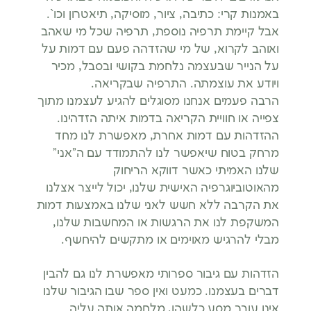
באמנות קרי: כתיבה, ציור, מוסיקה, תיאטרון וכו`.
אבל קיימת תרפיה נוספת, תרפיה שכל מי שאהב
ואוהב לקרוא, של מי שהזדהה פעם עם דמות על
על הנייר שבעצמה נלחמת בקושי ובסבל, מכיר
ויודע את עוצמתה. התרפיה שבקריאה.
הרבה פעמים אנחנו מסוגלים להגיע לעצמנו מתוך
צפייה או חוויית הקריאה בדמות איתה הזדהינו.
ההזדהות עם דמות אחרת, מאפשרת לנו מחד
מרחק בטוח שיאפשר לנו להתמודד עם ה”אני”
שלנו האמיתי כאשר דווקא הריחוק
מהאוטוביוגרפיה האישית שלנו, יכול לייצר אצלנו
את הקרבה ללא חשש לאני שלנו באמצעות דמות
המשקפת לנו את הרגשות או המחשבות שלנו,
מבלי להרגיש מאוימים או מתקשים להיחשף.
הזדהות עם גיבור ספרותי מאפשרת לנו גם להבין
דברים בעצמנו. כמעט ואין ספר שבו הגיבור שלנו
אינו עובר מסע כלשהו, מלחמה אותה עליה