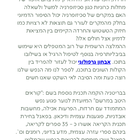
מחלות כרוניות כגון סכיזופרניה למשל ולשאלה
האם במקרים של סכיזופרניה יכול הסיפור הדמיוני
בחלק מהמקרים לעורר גם תוצאות לא רצויות כמו
חיזוק הטשטוש והחרדה הקיימים בין המציאות
לדמיון אצל חולים אלו?
ההמלצה הרשמית של רוב המטפלים היא שימוש
בביבליותרפיה בנוסף לטיפול הרגיל או בשילובו
בתוכו.
אבחון גרפולוגי
יכול לעזור להפריד בין
הקולות השונים בתוכנו, לספר לנו מה הנפש שלנו
רוצה כעת ומה הסיבה לאי השקט שאנו חשים
בבריטניה הוקמה תכנית נוספת בשם :”קוראים
היטב במרשם” המיועדת לנוער פגוע נפש
המתמודד עם חרדות, הפרעות אכילה, מחשבות
אובדניות, פוגענות עצמית ודיכאון. בפאנל בחירת
תכנית הקריאה אושרו כ – 35 ספרים לקריאה,
בינהם ספרי עזרה עצמית, מדע בדיוני, רומנים וכו`.