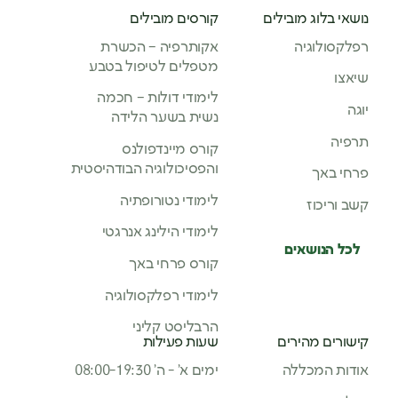
נושאי בלוג מובילים
קורסים מובילים
רפלקסולוגיה
אקותרפיה – הכשרת
מטפלים לטיפול בטבע
שיאצו
לימודי דולות – חכמה
יוגה
נשית בשער הלידה
תרפיה
קורס מיינדפולנס
והפסיכולוגיה הבודהיסטית
פרחי באך
לימודי נטורופתיה
קשב וריכוז
לימודי הילינג אנרגטי
לכל הנושאים
קורס פרחי באך
לימודי רפלקסולוגיה
הרבליסט קליני
קישורים מהירים
שעות פעילות
אודות המכללה
ימים א’ - ה’ 08:00-19:30