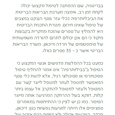
בבריטניה, שם ההמתנה לטיפול מקצועי יכולה
לקחת זמן רב, אימצה מערכת הבריאות הבריטית
את הביבליותרפיה ככלי עזר נוסף הננקט במצבים
של טיפול שאינו חירום. מטרת התכנית הבריטית
היא להמליץ על ספרים שהוכח מחקרית בקבוצות
מיקוד כי הם אכן יכולים לתרום להורדה משמעותית
של סימפטומים של חרדה ודיכאון. משרד הבריאות
הבריטי אישר כ – 35 ספרים כאלו.
כמעט בכל ההמלצות מדגישים אנשי המקצוע כי
הטיפול ב”בביליותרפיה” אינו אמור להחליף טיפול
פסיכותרפי או פסיכולוגי רגיל, אלא להוות כלי נוסף
המאפשר למטפל לעזור למטפל לייצר קשר עם
המטופל ולעזור למטופל להתקרב אל עצמו ביתר
קלות, דווקא בשל ההרחקה המרגיעה אותה מייצר
הסיפור. כמו כן יש לציין כי ההתייחסות במאמרים
ספציפיים אלו הייתה לפגיעות נפשיות כגון: דיכאון,
חרדה, הפרעות אכילה ולא קיימת בהם אזכור של