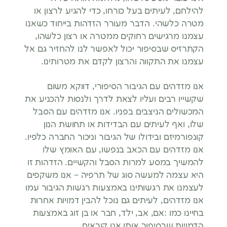
להילחם, לעיתים בעל כורחו, כדי להגיע לרצון או
מטרה כלשהי. הדבר מעורר הזדהות בייחוד כשאנו
עצמנו מרגישים רחוקים ממטרה או רצון כלשהו,
הקתרזיס שבסיפור יכול לאפשר לנו להחזיר גם אל
עצמנו את התקווה והרצון לקדם את מטרותינו.
אנו מזדהים עם הגיבור הסיפורי, דווקא משום
שקשייו רבים ועליו לצאת לדרך ולנסות להכניע את
המכשולים הניצבים בפניו. אנו מזדהים עם הסבל
שלו, ואף לעיתים עם הבדידות או תחושת הנון
קונפורמיזם ובידולו של הגיבור וניכור החברה כלפיו.
אנו מזדהים עם הכאב בנפשו, עם האומץ שלו
להמשיך במסע למרות הסבל והקשיים. הזדהות זו
היא עצמה למעשה סוג של תרפיה – אנו משקפים
לעצמנו את רגשותינו באמצעות רגשות הגיבור עמו
אנו מזדהים, לעיתים גם נוכל להבין דמויות אחרות
בחיינו כמו :אם, אב, ילד, חבר או בן זוג באמצעות
הדמויות שבסיפור אותו אנו קוראים.