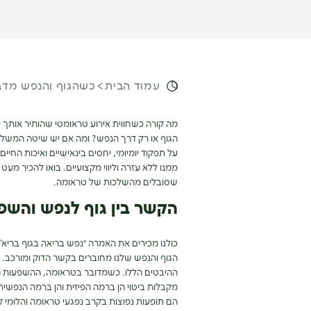
עמוד הבית
כשהגוף והנפש מדב
מה קורה כשחווית אירוע טראומטי שהותיר אותך ע
הגוף או רק דרך הנפש? ומה אם יש שיטה המשלב
על תפקוד יומיומי, יחסים בינאישיים ואיכות הח
ממנו ללא עזרה וליווי מקצועיים. בואו להכיר מעט
שסובלים מהשלכות של טראומה.
הקשר בין גוף לנפש והש
כולנו מכירים את האמרה “נפש בריאה בגוף ברי
הגוף והנפש שלנו מחוברים בקשר הדוק ומורכב. כל
ההיבטים הללו. כשמדובר בטראומה, ההשפעות מ
מקבלות ביטוי הן ברמה הפיזית והן ברמה הנפשית.
הם תופעות נפוצות בקרב נפגעי טראומה והלומי ק