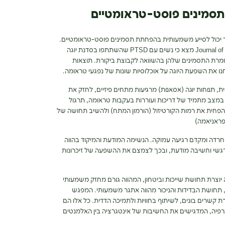
תסמינים פוסט-טראומטיים
ר יכול לסייע משמעותית בהפחתת תסמינים פוסט-טראומטיים.
בכתב העת Journal of Clinical Psychiatry מצא כי נשים עם PTSD שהשתתפו בסדנת יוגה
ותית בחומרת התסמינים שלהן בהשוואה לקבוצת ביקורת. תוצאות
ו את השפעת היוגה על אוכלוסיות שונות של נפגעי טראומה.
ית,
תנוחות יוגה (אסאנות) מרגיעות
מתחים פיזיים, לחזק את
במצב מתמיד של דריכות ועוררות בעקבות טראומה, תרגול
להפחית את רמות הקורטיזול (הורמון המתח) ולהשיב תחושה של
(פראניאמה)
רדה ומקדם רגיעה עמוקה. הנשימה המודעת והמיקוד בהווה
רגשי וחשיבה מודעת, ובכך לצמצם את ההשפעה של זיכרונות
יוצרת תחושת שייכות וביטחון, המהווה גורם מחזק משמעותי
תחושת הבדידות והניכור מהווה אתגר משמעותי. המפגש
ת קשרים בונים, לשיתוף בחוויות ולתמיכה הדדית. כל אלו הם
תרפיה, המדגישים את החשיבות של אינטגרציה בין האלמנטים