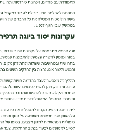
מתמודדת עם פחדים, זיכרונות טורדניות ותחושת
המפתח להחלמה טמון ביכולת לעבוד במקביל על שנ
גישה הוליסטית המכילה את כל הרבדים של הוויית
בממשק שבין הגוף לנפש.
עקרונות יסוד ביוגה תרפיה
יוגה תרפיה מתבססת על עקרונות של קשיבות, נשי
בטוח ומזמין לחקירה עצמית ולהתבוננות פנימית. 
בתחושות ובמחשבות שעולות ולתת להן מקום. הם
והנפש וליצור אינטגרציה בין החלקים השונים בתו
תהליך זה מאפשר לעבד בהדרגה חוויות קשות ול
עדינה ומדודה, ניתן לגשת לפצעים הישנים/הט
שחרור והקלה. חשוב להדגיש שמדובר בתהליך ה
ותומכת. המטפל והמטופל יוצרים יחד שותפות מ
לימודי יוגה תרפיה מקנים למטפלים את הידע וה
על האופן שבו טראומה משפיעה על הגוף והנפש, ל
טיפוליות המתאימות למגוון מצבים. בסופו של 
לסייע למטופלים לצעוד בנתיב ההחלמה, צעד אח