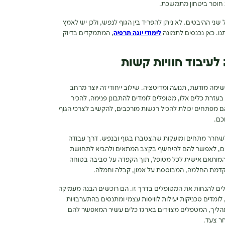
 חוסר ביטחון מתמשכת.
י ההיבטים. לא ניתן להפריד בין הגוף לנפש, ולכן יש לאמץ
נו.
כאן נכנסים לתמונה
לימודי יוגה תרפיה
, המתמקדים בדיוק
 לעיבוד חוויות קשות
מה מודעת, תנועה ומדיטציה. שילוב ייחודי זה יוצר מרחב
בעזרת כלים אלו, מטופלים לומדים להתבונן פנימה, להכיר
 מפתחים יכולת להכיל רגשות מורכבים, להקשיב לצרכי הגוף
כם.
שחרר מתחים ומועקות שהצטברו בגוף ובנפש. דרך עבודה
ריים, לאפשר להם להיחשף בקצב המתאים ולהביא לתחושת
מותאם אישית לכל מטופל, תוך הקפדה על סביבה בטוחה
קדמת החלמה, המבוססת על אמון, קבלה וחמלה.
כלים להנחות את המטופלים בדרך זו. הם רוכשים הבנה מעמיקה
ומדים טכניקות יעילות לוויסות עצמי ומתנסים בהתערבויות
התהליך, המטפלים מצוידים בארגז כלים עשיר המאפשר להם
ר צעד.