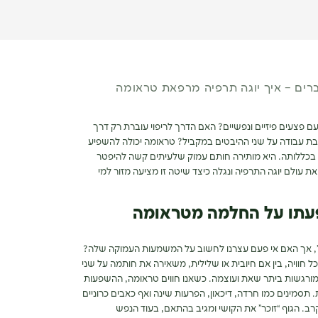
רים – איך יוגה תרפיה מרפאת טראומה
ם פצעים פיזיים ונפשיים? האם הדרך לריפוי עוברת רק דרך
ת עבודה על שני ההיבטים במקביל? טראומה יכולה להשפיע
יים בכללותה. היא מותירה חותם עמוק שלעיתים קשה להיפטר
 את עולם יוגה התרפיה ונגלה כיצד שיטה זו מציעה מזור למי
פעתו על החלמה מטראומה
א”, אך האם אי פעם עצרנו לחשוב על המשמעות העמוקה שלה?
 חוויה, בין אם חיובית או שלילית, משאירה את חותמה על שני
ורגשות ביתר שאת ועוצמה. כשאנו חווים טראומה, ההשפעות
 תסמינים כמו חרדה, דיכאון, הפרעות שינה ואף כאבים כרוניים
רב. הגוף “זוכר” את הקושי ומגיב בהתאם, בעוד הנפש