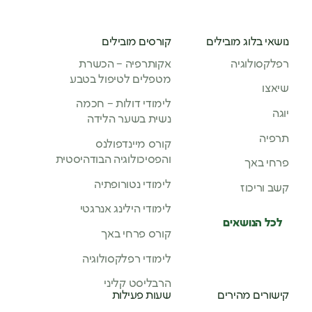
נושאי בלוג מובילים
קורסים מובילים
רפלקסולוגיה
אקותרפיה – הכשרת
מטפלים לטיפול בטבע
שיאצו
לימודי דולות – חכמה
יוגה
נשית בשער הלידה
תרפיה
קורס מיינדפולנס
והפסיכולוגיה הבודהיסטית
פרחי באך
לימודי נטורופתיה
קשב וריכוז
לימודי הילינג אנרגטי
לכל הנושאים
קורס פרחי באך
לימודי רפלקסולוגיה
הרבליסט קליני
קישורים מהירים
שעות פעילות