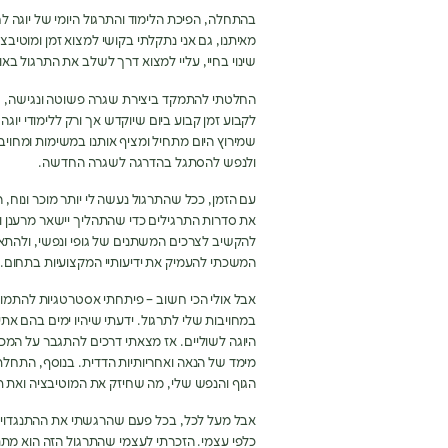
בהתחלה
,
הפיכת הלימוד והתרגול היומי של יוגה
מאיתנו
,
גם אני נתקלתי בקושי למצוא זמן ומוטיב
שינוי בחיי
,
עליי למצוא דרך לשלב את התרגול באופ
החלטתי להתמקד ביצירת שגרה פשוטה ונגישה
,
ש
לקבוע זמן קבוע ביום שיוקדש אך ורק ללימודי יוגה 
שמירוץ היום מתחיל ומציף אותנו במשימות ומחויבו
ולנפש להסתגל בהדרגה לשגרה החדשה
.
עם הזמן
,
ככל שהתרגול נעשה לי יותר מוכר ונוח
,
ה
את סדרות התרגילים כדי שהתהליך יישאר מרענן ומ
להקשיב לצרכים המשתנים של גופי ונפשי
,
ולהתאי
המשכתי להעמיק את ידיעותיי המקצועיות בתחום
.
אבל אולי הכי חשוב
–
פיתחתי אסטרטגיות להתמודדו
במחויבות שלי לתרגול
.
ידעתי שיהיו ימים בהם אתע
היוגה לשוליים
.
אז מצאתי דרכים להתגבר על המכ
מימד של הנאה ואחריותיות הדדית
.
בנוסף
,
התחלתי
הגוף והנפש שלי
,
מה שחיזק את המוטיבציה ואת 
אבל מעל לכל
,
בכל פעם שהרגשתי את ההתנגדויו
כלפי עצמי
.
הזכרתי לעצמי שהתרגול הזה הוא מתנה