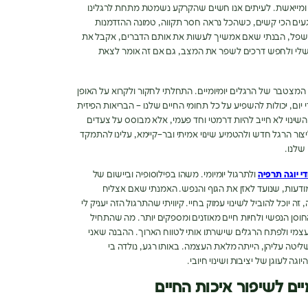
ומייאשת
.
לעיתים אנו חשים שהקרקע נשמטת מתחת לרגלינו
עים הכי קשים
,
כשהכל נראה חסר תקווה
,
טמונה ההזדמנות
שפל
,
הבנתי שאם אמשיך לעשות את אותם הדברים
,
אקבל את
שלי ולחפש דרכים לשפר את המצב
,
גם אם זה אומר לצאת
המצטבר של הרגלים יומיומיים
.
התחלתי לחקור ולקרוא על האופן
יום
,
יכולות להשפיע על כל תחומי החיים שלנו
–
הבריאות הפיזית
שינוי לא חייב להיות דרמטי וחד פעמי
,
אלא מבוסס על צעדים
ור הרגל חדש ולהטמיע שינוי אמיתי ובר
–
קיימא
,
עלינו להתמקד
שלנו
.
י
יוגה
תרפיה
ולתרגול יומיומי
.
משהו בפילוסופיה וביישום של
ודעות
,
שנועד לאזן את הגוף והנפש
.
האמנתי שאם אצליח
,
זה יוכל להוביל לשינוי עמוק בחיי
.
קיוויתי שהתרגול הזה יעניק לי
סן הנפשי ולחיות חיים מאוזנים ומספקים יותר
.
מה שהתחיל
צמי ולפתח הרגלים שישרתו אותי לטווח הארוך
.
ההבנה שאני
שליטה עליהן
,
הייתה מלאת העצמה
.
באותו רגע
,
נולדה בי
ה לעוגן של יציבות ושינוי חיובי
.
יים לשיפור איכות החיים