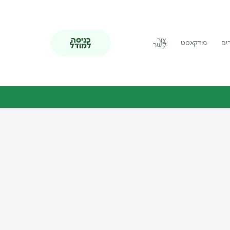
כניסה
צור
ים
פודקאסט
למודל
קשר