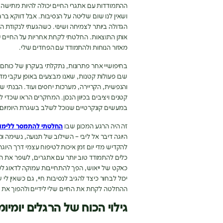
ההתמודדות עם אתגרי החיים יכולה להיות מתישה 
ושאין לנו שום שליטה על הנסיבות
.
אבל דווקא ברג
הגדולה ביותר לצמיחה ושינוי
.
כשהגעתי לנקודת ה
אותן התוצאות
.
החלטתי לקחת אחריות על החיים 
מאזור הנוחות ולהתמודד עם הפחדים שלי
.
בחיפושיי אחר פתרונות
,
נתקלתי בעקרון של כוחם 
שבו פעולות קטנות
,
שאנו מבצעים באופן עקבי מדי 
והנפשית
,
הקריירה
,
מערכות יחסים ועוד
.
הבנתי שה
קטנים ויציבים בכיוון הנכון
.
המחקרים הראו שכדי ליצ
במעשים קונקרטיים שנוכל לשלב בשגרת היומיום 
זה היה הרגע המכונן שבו
החלטתי
להתמסר
ללימוד
היוגה דיבר אל ליבי
–
השילוב של תנועה
,
נשימה ומ
להקדיש מדי יום זמן איכות לטיפוח עצמי דרך היוגה
כלים להתמודד טוב יותר עם אתגרים
,
לשפר את החו
כאקט של ייאוש
,
הפך להתחייבות עמוקה לדאוג לע
יכול לבחור כיצד להגיב לנסיבות חיי
,
גם כשאין לי 
ההחלטה לקחת את החיים שלי לידיים ולהפוך את היוג
גילוי הכוח של הרגלים יומיומ