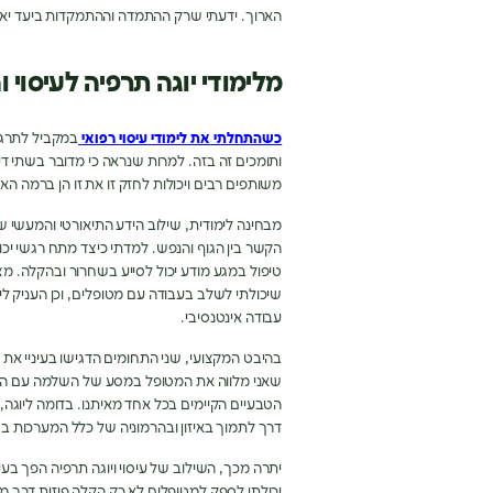
הארוך
.
ידעתי שרק ההתמדה וההתמקדות ביעד יאפש
מלימודי יוגה תרפיה לעיסוי 
כשהתחלתי
את
לימודי
עיסוי
רפואי
במקביל לתרגו
ותומכים זה בזה
.
למרות שנראה כי מדובר בשתי די
משותפים רבים ויכולות לחזק זו את זו הן ברמה הא
מבחינה לימודית
,
שילוב הידע התיאורטי והמעשי 
הקשר בין הגוף והנפש
.
למדתי כיצד מתח רגשי יכו
טיפול במגע מודע יכול לסייע בשחרור ובהקלה
.
מצ
שיכולתי לשלב בעבודה עם מטופלים
,
וכן העניק ל
עבודה אינטנסיבי
.
בהיבט המקצועי
,
שני התחומים הדגישו בעיניי את 
שאני מלווה את המטופל במסע של השלמה עם הג
הטבעיים הקיימים בכל אחד מאיתנו
.
בדומה ליוגה
,
דרך לתמוך באיזון ובהרמוניה של כלל המערכות בג
יתרה מכך
,
השילוב של עיסוי ויוגה תרפיה הפך ב
יכולתי לספק למטופלים לא רק הקלה פיזית דרך מג