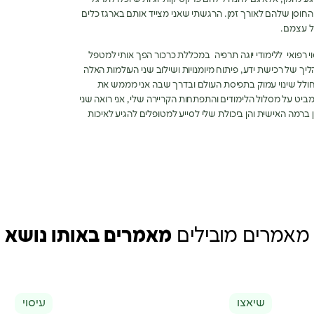
החוסן שלהם לאורך זמן
.
הרגשתי שאני מצייד אותם בארגז כלים
ל עצמם
.
י רפואי
ללימודי יוגה תרפיה
במכללת כרכור הפך אותי למטפל
יך של רכישת ידע
,
פיתוח מיומנויות ושילוב שני העולמות האלה
לחולל שינוי עמוק בתפיסת העולם ובדרך שבה אני מממש את
ביט על מסלול הלימודים והתפתחות הקריירה שלי
,
אני רואה שני
הן ברמה האישית והן ביכולת שלי לסייע למטופלים להגיע לאיכות
מאמרים מובילים
מאמרים באותו נושא
שיאצו
עיסוי