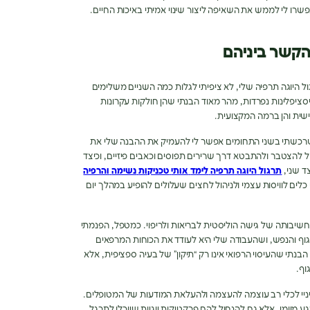
רו לי לממש את השאיפה ליצור שינוי אמיתי באיכות החיים
.
והקשר ביניהם
ל היוגה תרפיה שלי
,
לא ציפיתי לגלות כמה השניים משלימים
סציפלינות נפרדות
,
מהר מאוד הבנתי שהן חולקות עקרונות
ישית והן ברמה המקצועית
.
שרכשתי בשני התחומים אפשר לי להעמיק את ההבנה שלי את
ל להצטבר ולהתבטא דרך שרירים תפוסים וכאבים פיזיים
,
וכיצד
ד שני
,
תרגול
היוגה
תרפיה
לימד
אותי
טכניקות
נשימה
והרפיה
י כלים לוויסות עצמי ולניהול לחצים שעלולים להופיע במהלך יום
חשיבותה של גישה הוליסטית לבריאות ולריפוי
.
כמטפל
,
הפנמתי
וף והנפש
,
ושהעבודה שלי היא לעודד את הכוחות המרפאים
הבנתי שהעיסוי הרפואי אינו רק
“
תיקון
”
של בעיה ספציפית
,
אלא
וף
.
עיניי לכלי רב עוצמה להעצמה ולהעלאת המודעות של המטופלים
.
ע מיומן
,
אלא גם להנחיל להם פרקטיקות יוגיות שיוכלו לתרגל