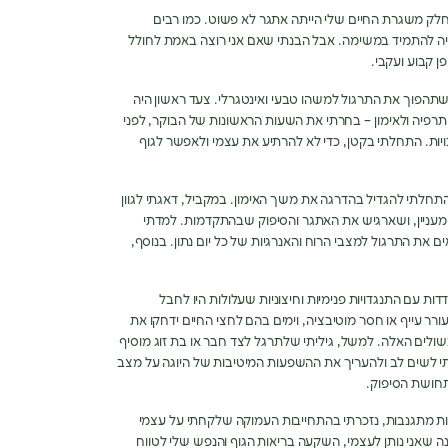
 לחלק משגרת החיים שלי הייתה אתגר לא פשוט
.
כמו רבים
ציה להתמיד במשימה
.
אבל הבנתי שאם אני רוצה באמת לחולל
ן קבוע ועקבי
.
תהפוך את התרגול למשהו טבעי ואינטגרלי
.
צעד ראשון היה
תרפיה ולאימון
–
בחרתי את השעות הראשונות של הבוקר
,
לפני
יות
.
התחלתי בקטן
,
כדי לא להרתיע את עצמי ולאפשר לגוף
תחלתי להגדיל בהדרגה את משך האימון
.
במקביל
,
דאגתי לגוון
עניין
,
ושארגיש את האתגר והסיפוק שבהתקדמות
.
למדתי
ם את התרגול למצבי הרוח והאנרגיות של כל יום נתון
.
בנוסף
,
ת עם התנגדויות פנימיות וחיצוניות שעלולות היו לחבל
ורר עייף או חסר מוטיבציה
,
וימים בהם לחצי החיים ידחקו את
שולים האלה
.
למשל
,
גיליתי שלתרגל לצד חבר או בת זוג מוסיף
 לשים לב ולהעריך את ההשפעות המיטיבות של היוגה על מצב
תחושת הסיפוק
.
ת מתגנבות
,
נזכרתי בהתחייבות העמוקה שלקחתי על עצמי
 שאני נותן לעצמי
,
השקעה בריאות הגוף והנפש שלי לטווח