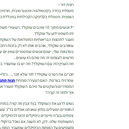
רונית דור –
מטפלת בכירה בקינסיולוגיה אינטגרטיבית, תרפיה 
הגופנית, מטפלת בקליניקה הקהילתית במכללת כר
“9 אנשים מתוך 10 אוהבים שוקולד, העשירי משקר” ג’ון ק. טוליוס.
זהו משפט ידוע על שוקולד.
שאוהבים שוקולד, אוהבים אותו לא רק בזכות התכונ
בסדנאות שלי, ישנם אנשים שמספרים שאין יום ש
מרשים לעצמם זה מה שהם היו עושים…
מה העניין הזה עם השוקולד? מה יש בו שמעורר בנ
זוכרים את הסרט שוקולד? למי שלא זוכר,…. ג’וליי
שמרנית בצרפת. האם הצעירה פותחת
חנות מתנו
המסודרים והשקטים על פיהם. השוקולד מעורר א
איך ולמה זה קורה?
נשים לרגע את השוקולד בצד ונבין מה קורה במוח 
החומרים הפעילים במזון שאנחנו אוכלים בד”כ שו
צמחים ובע”ח מייצרים כימיקלים זהים לכימיקלים
המשותפת שלנו. לכן, לא משנה אם נאכל ברוקולי 
ומשפיעים על האותות הכימיקלים שמעביר המוח בי