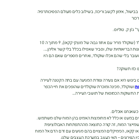
בבישול, אימון לקשב וריכוז, בשילוב כלים מעולם הפסיכותרפיה
כור
מעבר לתכונות הבריאותיות המופלאות של השוקולד (שוקולד מריר עם אחוז גבוה של מוצקי קקאו), 9 מתוך ה 10
ות הבריאותיות שלו, וסביר שאפילו בכלל בלי קשר אליהן….
עובר בלי שהם אכלו שוקולד, ואחרים מספרים שאם הם היו
ו כזו תשוקה?
ט בינוש היא אם צעירה ונוודת המגיעה עם בתה הקטנה לעיירה
ת
ושוקולד, מכינה ומוכרת שוקולדים שהופכים את חיי הכפר
ת התשוקות הכמוסות של תושבי העיירה…
כשאנחנו אוכלים.
נים במעט או כלל לא מחומצות האמינו בהן המוח שלנו משתמש.
 שמייצר המוח, זה קורה כתוצאה מההתפתחות האבולוציונית
או קקאו, הכימיקלים המצויים בהם מגיעים עם זרם הדם אל המוח
ן הנוירונים – תאי העצב במערכת העצבים שלנו.