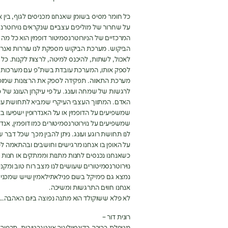
כל חומר מסיס בשומן שאנחנו מכניסים לגוף, בין א
על שחרור של מוליכים עצביים שנקראים נוירוטרנס
המרכזיים של הניורוטרנסמיטור דופמין הוא כל 
הביקוש. מערכת הביקוש מספקת לנו עוררות ואנרגיה
לאכול, לשתות, להיכנס למיטה, לרצות לקנות. כל
לספק אותו, המערכת עובדת בשת”פ עם מערכות 
מערכת התאווה. תפקידה לספק את הרצונות שמופ
לרגשות של שמחה ועונג. על פי עיקרון העונג של 
האדם. המתווך העצבי העיקרי שמביא לתחושת עונג ה
שמשפיעים על הדופמין או על האנדרופין ישפיעו בא
שמשפיעים על נוירוטרנסמיטורים כמו דופמין, אנדרו
לנו תחושת רוגע ועונג. ניתן להבין מכך שכל דבר
על האופן בו אנחנו מרגישים וחושבים ובהתאמה לכ
כשאנחנו נכנסים לחנות מתנות וממתקים או חנות ש
נוירוטרנסמיטורים שעושים לנו מצב רוח טוב ומקנים
נמצא גם כימיקל בשם פנילאתילאמין שיש שמכנ
אנחנו חווים התרגשות ומשיכה.
לא פלא ששוקולד הוא מתנה נפוצה ביום האהבה…
רונית דור –
מטפלת בכירה בקינסיולוגיה אינטגרטיבית, תרפיה 