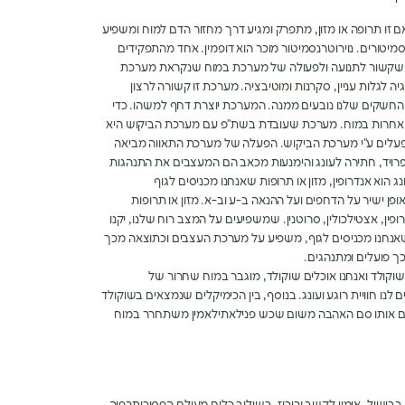
ם זו תרופה או מזון, מתפרק ומגיע דרך מחזור הדם למוח ומשפיע
מיטורים. נוירוטרנסמיטור מוכר הוא דופמין. אחד מהתפקידים
מה שקשור לתנועה ולפעולה של מערכת במוח שנקראת מערכת
 לגלות עניין, סקרנות ומוטיבציה. מערכת זו קשורה לרצון
 החשקים שלנו נובעים ממנה. המערכת יוצרת דחף למשהו. כדי
אחרות במוח. מערכת שעובדת בשת”פ עם מערכת הביקוש היא
עלים ע”י מערכת הביקוש. הפעלה של מערכת התאווה מביאה
פרויד, חתירה לעונג והימנעות מכאב הם המעצבים את התנהגות
וא אנדרופין, מזון או תרופות שאנחנו מכניסים לגוף
ופן ישיר על הדחפים ועל ההנאה ב-ע וב-א. מזון או תרופות
פין, אצטילכולין, סרוטנין. שמשפיעים על המצב רוח שלנו, יקנו
 שאנחנו מכניסים לגוף, משפיע על מערכת העצבים וכתוצאה מכך
ך פועלים ומתנהגים.
וקולד ואנחנו אוכלים שוקולד, מוגבר במוח שחרור של
 לנו חוויית רוגע ועונג. בנוסף, בין הכימיקלים שנמצאים בשוקולד
ים אותו סם האהבה משום שכש פנילאתילאמין משתחרר במוח
בבישול, אימון לקשב וריכוז, בשילוב כלים מעולם הפסיכותרפיה