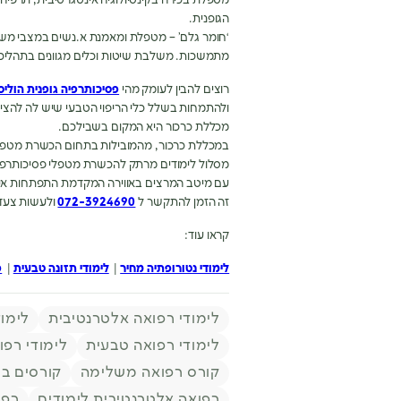
הגופנית.
‘חומר גלם’ – מטפלת ומאמנת א.נשים במצבי משב
מתמשכות. משלבת שיטות וכלים מגוונים בתהליכי ע
רוצים להבין לעומק מהי
פסיכותרפיה גופנית הוליס
ולהתמחות בשלל כלי הריפוי הטבעי שיש לה להציע
מכללת כרכור היא המקום בשבילכם.
במכללת כרכור, מהמובילות בתחום הכשרת מטפל
מסלול לימודים מרתק להכשרת מטפלי פסיכותרפיה
עם מיטב המרצים באווירה המקדמת התפתחות אי
זה הזמן להתקשר ל
072-3924690
ולעשות צעד 
קראו עוד:
לימודי נטורופתיה מחיר
|
לימודי תזונה טבעית
|
פ
תגיות
לימודי רפואה אלטרנטיבית
לימו
לימודי רפואה טבעית
לימודי רפ
קורס רפואה משלימה
קורסים ב
רפואה אלטרנטיבית לימודים
רפו