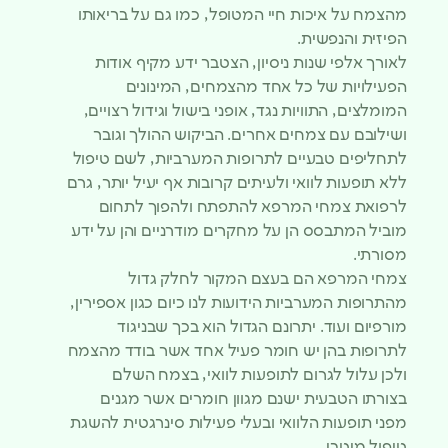
מהצמח על איכות חיי המטופל, כמו גם על בריאותו
הפיזית והנפשית.
לאורך אלפי שנות ניסיון, הצטבר ידע מקיף אודות
הפעילויות של כל אחד מהצמחים, המינונים
המומלצים, התוויות נגד, אופני בישול וגידול רצויים,
ושילובם עם צמחים אחרים. הביקוש ההולך וגובר
לתחליפים טבעיים לתרופות המערביות, לשם טיפול
ללא תופעות לוואי ולעיתים קרובות אף יעיל יותר, גרם
לרפואת צמחי המרפא להתפתח ולהפוך לתחום
מוביל המתבסס הן על מחקרים מודרניים והן על ידע
מסורתי.
צמחי המרפא הם בעצם המקור לחלק גדול
מהתרופות המערביות הידועות לנו כיום כגון אספירין,
מורפיום ועוד. יתרונם הגדול הוא בכך שבניגוד
לתרופות בהן יש חומר פעיל אחד אשר בודד מהצמח
ולכן עלול לגרום לתופעות לוואי, בצמח השלם
בצורתו הטבעית ישנם מגוון חומרים אשר מגנים
מפני תופעות הלוואי ובעלי פעילות סינרגטית להשגת
טיפול מיטבי.