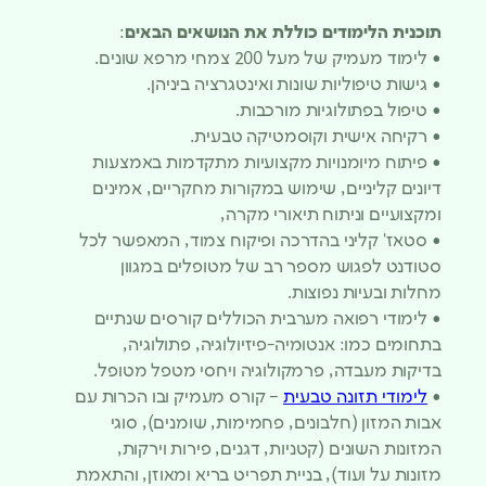
תוכנית הלימודים כוללת את הנושאים הבאים
:
• לימוד מעמיק של מעל 200 צמחי מרפא שונים.
• גישות טיפוליות שונות ואינטגרציה ביניהן.
• טיפול בפתולוגיות מורכבות.
• רקיחה אישית וקוסמטיקה טבעית.
• פיתוח מיומנויות מקצועיות מתקדמות באמצעות
דיונים קליניים, שימוש במקורות מחקריים, אמינים
ומקצועיים וניתוח תיאורי מקרה,
• סטאז’ קליני בהדרכה ופיקוח צמוד, המאפשר לכל
סטודנט לפגוש מספר רב של מטופלים במגוון
מחלות ובעיות נפוצות.
• לימודי רפואה מערבית הכוללים קורסים שנתיים
בתחומים כמו: אנטומיה-פיזיולוגיה, פתולוגיה,
בדיקות מעבדה, פרמקולוגיה ויחסי מטפל מטופל.
•
לימודי תזונה טבעית
– קורס מעמיק ובו הכרות עם
אבות המזון (חלבונים, פחמימות, שומנים), סוגי
המזונות השונים (קטניות, דגנים, פירות וירקות,
מזונות על ועוד), בניית תפריט בריא ומאוזן, והתאמת