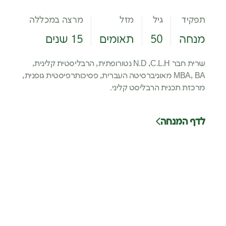
תפקיד
גיל
מזל
מרצה במכללה
תפקיד
מנחה
50
תאומים
15 שנים
רכז ת
נטורו
שרית חבר N.D ,C.L.H נטורופתית, הרבליסטית קלינית,
MBA, BA מאוניברסיטה העברית, פסיכותרפיסטית גופנית,
מרכזת תכנית הרבליסט קליני.
טבעית 
בתחומי 
לדף המנחה
במכללת
למיקולו
כתיבה 
ופורמול
לדף ה