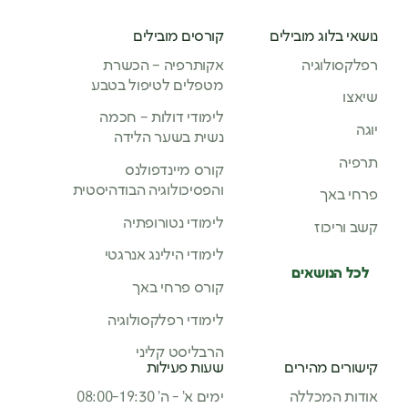
נושאי בלוג מובילים
קורסים מובילים
רפלקסולוגיה
אקותרפיה – הכשרת
מטפלים לטיפול בטבע
שיאצו
לימודי דולות – חכמה
יוגה
נשית בשער הלידה
תרפיה
קורס מיינדפולנס
והפסיכולוגיה הבודהיסטית
פרחי באך
לימודי נטורופתיה
קשב וריכוז
לימודי הילינג אנרגטי
לכל הנושאים
קורס פרחי באך
לימודי רפלקסולוגיה
הרבליסט קליני
קישורים מהירים
שעות פעילות
אודות המכללה
ימים א’ - ה’ 08:00-19:30