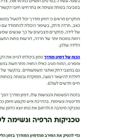
בשפה עשירה בפרטים חושיים כמו מראות, צלילים
בסביבה בטוחה ונעימה או בתרחיש חיובי הקשור 
מחקרים מראים כי דמיון מודרך יכול להועיל במגו
כאב, חרדה ודחק, בשיפור היכולת להתמודד עם מח
של לידה, מחקרים מצביעים על כך שנשים ש
רמות נמוכות יותר
של
חרדה, דורשות פחות התערבוי
הלידה שלהן.
הכוח של דמיון מודרך
טמון ביכולתו לגייס
את הקשר
ומפורט, המוח מגיב כאילו החוויה מתרחשת במציאות
גם במצבי דחק ואתגר משמעותיים. בהקשר של ליד
ליולדת להישאר רגועה, ממוקדת ובטוחה בכוחות
חיים חדשים לעולם.
בזכות הפשטות והנגישות שלו, דמיון מודרך הפך לכ
מדיטציה ונשימות. בהדרכת איש מקצוע מיומן כמו
טכניקה מיטיבה זו ולרתום את כוחו יוצא הדופן של
טכניקות הרפיה ונשימה לש
כדי להפיק את המירב מהדמיון המודרך בזמן הליד