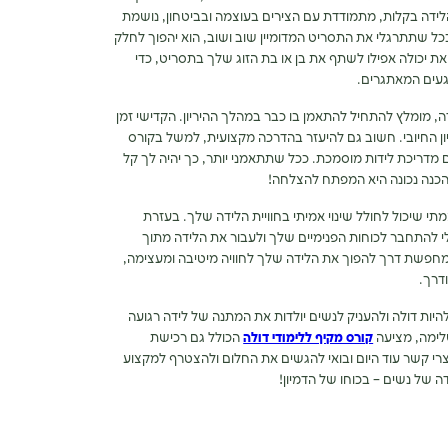
לידה בקלות, מתמודדת עם הצירים בעוצמה ובביטחון, נושמת
 ככל שתתרגלי את התסריט המדומיין שוב ושוב, הוא יהפוך לחלק
ת יכולה אפילו לשתף את בן או בת הזוג שלך בתסריט, כדי
געים המאתגרים.
, מומלץ להתחיל להתאמן בו כבר במהלך ההיריון. הקדישי זמן
יון החיובי. חשוב גם להיעזר בהדרכה מקצועית, למשל בקורס
עם מדריכת לידות מוסמכת. ככל שתתאמני יותר, כך יהיה לך קל
 הכנה נכונה היא המפתח להצלחה!
מתי שיכול לחולל שינוי אמיתי בחוויית הלידה שלך. בעזרת
כלי להתחבר לכוחות הפנימיים שלך ולעבור את הלידה מתוך
חפשת דרך להפוך את הלידה שלך לחוויה מיטיבה ומעצימה,
דרך.
יות דולה ולהעניק לנשים יולדות את המתנה של לידה רגועה
לימה,
מציעה
קורס מקיף ללימודי דולה
הכולל גם רכישת
. צרי קשר עוד היום ובואי להגשים את החלום ולהצטרף למקצוע
ה של נשים – בכוחו של הדמיון!