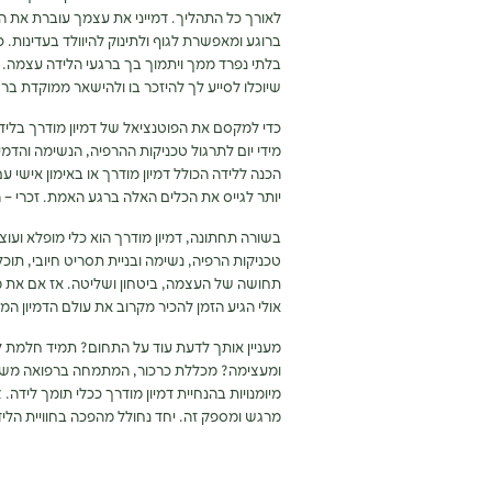
לאורך כל התהליך. דמייני את עצמך עוברת את ה
ברוגע ומאפשרת לגוף ולתינוק להיוולד בעדינות.
בלתי נפרד ממך ויתמוך בך ברגעי הלידה עצמה. א
שיוכלו לסייע לך להיזכר בו ולהישאר ממוקדת בר
כדי למקסם את הפוטנציאל של דמיון מודרך בלידה
מידי יום לתרגול טכניקות ההרפיה, הנשימה והדמ
הכנה ללידה הכולל דמיון מודרך או באימון אישי 
יותר לגייס את הכלים האלה ברגע האמת. זכרי –
בשורה תחתונה, דמיון מודרך הוא כלי מופלא ועוצ
טכניקות הרפיה, נשימה ובניית תסריט חיובי, תו
תחושה של העצמה, ביטחון ושליטה. אז אם את מ
אולי הגיע הזמן להכיר מקרוב את עולם הדמיון המו
מעניין אותך לדעת עוד על התחום? תמיד חלמת לה
ומעצימה? מכללת כרכור, המתמחה ברפואה מש
מיומנויות בהנחיית דמיון מודרך ככלי תומך לידה
מרגש ומספק זה. יחד נחולל מהפכה בחוויית הליד