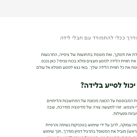
ודרך ככלי להתמודד עם חבלי לידה
דת את תינוקך, ואת מוצפת בתחושות של ציפייה, התרגשות
ת חוויית הלידה למסע מעצים ומלא בכוח פנימי? כאן נכנס
נות את כל חוויית הלידה שלך. בואי נצא למסע מופלא אל עולם
יכול לסייע בלידה?
Guid) הוא שיטה טיפולית המבוססת על הכוונה מכוונת של המחשבות והדימויים
ף והנפש. זוהי למעשה צורה של מדיטציה מודרכת, שבה
ביות ומועילות.
עמוקה, לרוב על ידי שימוש בטכניקות נשימה והרפיית
ראש) מוביל את המטופל בתרגיל דמיון מודרך, תוך שימוש