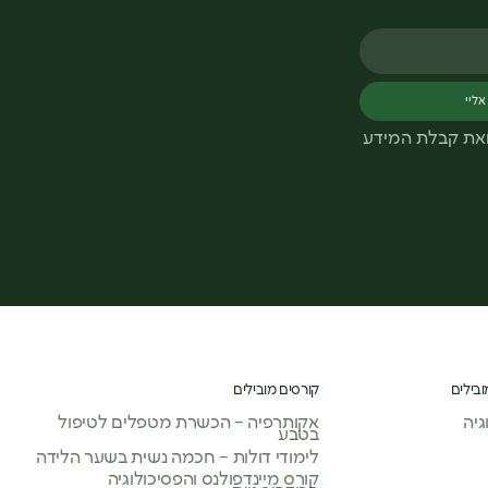
אליי
ואת קבלת המידע
ובילים
קורסים מובילים
יה
אקותרפיה – הכשרת מטפלים לטיפול
בטבע
לימודי דולות – חכמה נשית בשער הלידה
קורס מיינדפולנס והפסיכולוגיה