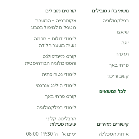
נושאי בלוג מובילים
קורסים מובילים
רפלקסולוגיה
אקותרפיה – הכשרת
מטפלים לטיפול בטבע
שיאצו
לימודי דולות – חכמה
יוגה
נשית בשער הלידה
תרפיה
קורס מיינדפולנס
והפסיכולוגיה הבודהיסטית
פרחי באך
לימודי נטורופתיה
קשב וריכוז
לימודי הילינג אנרגטי
לכל הנושאים
קורס פרחי באך
לימודי רפלקסולוגיה
הרבליסט קליני
קישורים מהירים
שעות פעילות
אודות המכללה
ימים א’ - ה’ 08:00-19:30