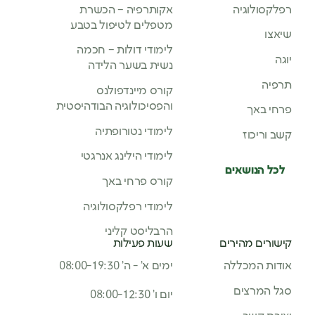
וגיה
אקותרפיה – הכשרת
מטפלים לטיפול בטבע
לימודי דולות – חכמה
נשית בשער הלידה
קורס מיינדפולנס
והפסיכולוגיה הבודהיסטית
אך
לימודי נטורופתיה
כוז
לימודי הילינג אנרגטי
נושאים
קורס פרחי באך
לימודי רפלקסולוגיה
הרבליסט קליני
 מהירים
שעות פעילות
המכללה
ימים א’ - ה’ 08:00-19:30
רצים
יום ו’ 08:00-12:30