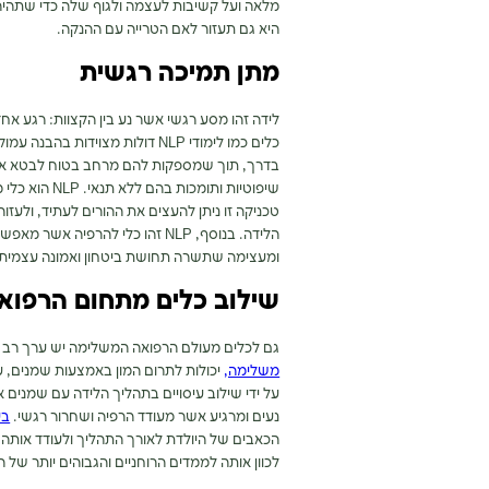
מלאה ועל קשיבות לעצמה ולגוף שלה כדי שתהיה
היא גם תעזור לאם הטרייה עם ההנקה.
מתן תמיכה רגשית
לידה זהו מסע רגשי אשר נע בין הקצוות: רגע א
כלים כמו לימודי NLP דולות מצויד
בדרך, תוך שמספקות להם מרחב בטוח לבטא את
שיפוטיות ותומ
טכניקה זו ניתן להעצים את ההורים לעתיד, ולעז
הלידה. בנוסף, NLP זהו כלי להרפ
ומעצימה שתשרה תחושת ביטחון ואמונה עצמית
שילוב כלים מתחום הרפו
גם לכלים מעולם הרפואה המשלימה יש ערך רב ב
משלימה,
יכולות לתרום המון באמצעות שמנים, ע
על ידי שילוב עיסויים בתהליך הלידה עם שמנים א
נעים ומרגיע אשר מעודד הרפיה ושחרור רגשי.
בע
הכאבים של היולדת לאורך התהליך ולעודד אותה 
לכוון אותה לממדים הרוחניים והגבוהים יותר של ה