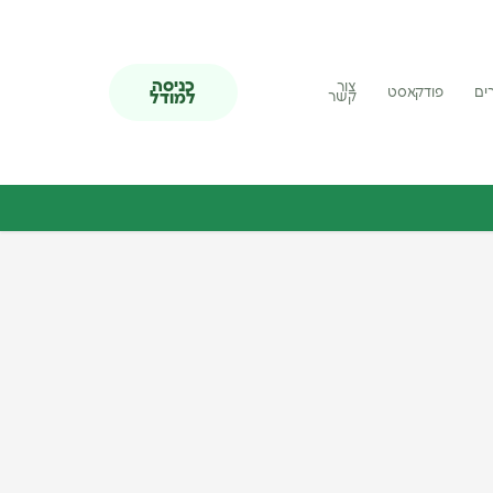
כניסה
צור
ים
פודקאסט
למודל
קשר