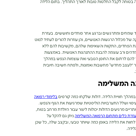
 בטוחה לקבל החלטות טובות לאורך התהליך. בתום הלידה
חד שמחים ומתרגשים וברגע אחר פוחדים וחוששים. בעזרת
ות בהבנה עמוקה של מכלול הרגשות האנושיים, והן עוזרות להורים לעתיד לנווט
 הפחדים, התקוות והשאיפות שלהם, מקשיבות להם ללא
כות בהם ללא תנאי. NLP הוא כלי מדהים ורב עוצמה להבנת ההתנהגות האנושית. באמצעות
ור להם לרתום את החוסן הטבעי ואת עוצמות הנפש במהלך
יה אשר מאפשר “לעצב מחדש” מחשבות ואמונות, ולפתח חשיבה חיובית
.
אה המשלימה
מהלך חוויית הלידה. דולות שלקחו כמה קורסים
בלימודי רפואה
יסוי ושלל התערבויות הוליסטיות שמרגיעות את הגוף והנפש.
תריים מרגיעים הדולות יכולות ליצור עבור היולדת מרחב בטוח,
זרת כלים מתחום הרפואה המשלימה
ניתן גם להקל על
לחוות את הלידה באופן כמה שיותר טבעי, ובקצב שלה, כל שכן
לידה.