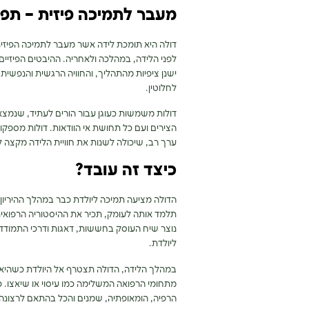
מעבר לתמיכה פיזית – תפ
דולה היא תומכת לידה אשר מעבר לתמיכה הפיזי
לפני הלידה, במהלכה ולאחריה. ההיבטים הפיזיים
ישנן ציפיות מהתהליך, והחוויה הרגשית והנפשי
לחלוטין.
דולות משמשות כעוגן עבור הורים לעתיד, שנמצאי
הצירים ועם כל תחושת אי הוודאות. דולות מספקות
ערך רב, שיכולה לשנות את חוויית הלידה מקצה 
כיצד זה עובד?
הדולה מציעה תמיכה ליולדת כבר במהלך ההיריון.
תלמד אותה לעומק, תכיר את ההיסטוריה הרפואית
נוצר שיח העוסק בחששות, דאגות ודרכי התמוד
ליולדת.
במהלך הלידה, הדולה תצטרף אל היולדת כשהיא תו
מתחומי הרפואה המשלימה כמו עיסוי או שיאצו. כ
הרפיה, הומאופתיה, שמנים והכל בהתאם לרצונה