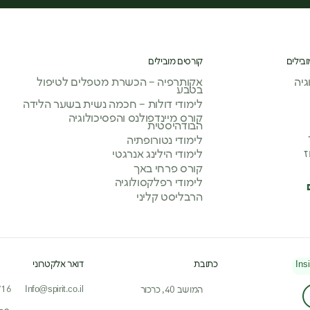
ובילים
קורסים מובילים
יה
אקותרפיה – הכשרת מטפלים לטיפול
בטבע
לימודי דולות – חכמה נשית בשער הלידה
קורס מיינדפולנס והפסיכולוגיה
הבודהיסטית
לימודי נטורופתיה
ז
לימודי הילינג אנרגטי
קורס פרחי באך
לימודי רפלקסולוגיה
הרבליסט קליני
Ins
כתובת
דואר אלקטרוני
716
Info@spirit.co.il
המושב 40, כרכור