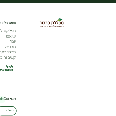
נושאי בלוג מ
רפלקסולוג
שיאצו
יוגה
תרפיה
פרחי באך
קשב וריכו
לכל
הנושאים
מגזין
Out
ide
ניוזלטר